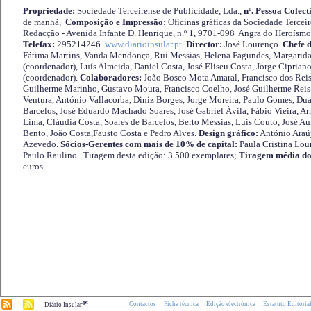
Propriedade:
Sociedade Terceirense de Publicidade, Lda.,
nº. Pessoa Colect
de manhã,
Composição e Impressão:
Oficinas gráficas da Sociedade Tercei
Redacção - Avenida Infante D. Henrique, n.º 1, 9701-098 Angra do Heroísmo 
Telefax:
295214246.
www.diarioinsular.pt
Director:
José Lourenço.
Chefe 
Fátima Martins, Vanda Mendonça, Rui Messias, Helena Fagundes, Margarida
(coordenador), Luís Almeida, Daniel Costa, José Eliseu Costa, Jorge Cipria
(coordenador).
Colaboradores:
João Bosco Mota Amaral, Francisco dos Reis
Guilherme Marinho, Gustavo Moura, Francisco Coelho, José Guilherme Reis 
Ventura, António Vallacorba, Diniz Borges, Jorge Moreira, Paulo Gomes, Duar
Barcelos, José Eduardo Machado Soares, José Gabriel Ávila, Fábio Vieira, A
Lima, Cláudia Costa, Soares de Barcelos, Berto Messias, Luis Couto, José A
Bento, João Costa,Fausto Costa e Pedro Alves.
Design gráfico:
António Araú
Azevedo.
Sócios-Gerentes com mais de 10% de capital:
Paula Cristina Lou
Paulo Raulino. Tiragem desta edição: 3.500 exemplares;
Tiragem média do
euros.
.pt
Contactos
Ficha técnica
Edição electrónica
Estatuto Editoria
Diário Insular