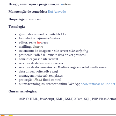
Design, construção e programação:
-
site
r
.net
Manutenção de conteúdos:
Rui Azevedo
Hospedagem:
r-site.net
Tecnologia
gestor de conteúdos: r-site
bk 11.x
formulários:
r-form behaviors
editor: r-site
in-
press
mailling:
bk
news
tratamento de imagem:
r-site server side scripting
protocolo: xdb 6.0 - remote data driver protocol
comunicações: r-site xclient
servidor de dados: r-site xserver
servidor de documentos:
en
M
edia
- large encoded media server
data driver: r-site xdb e xsql
montagem: r-site xslt templates
protecção:
Noah
flood control
outras tecnologias: rentacar-online WebApp
www.rentacar-online.net
Outras tecnologias:
ASP, DHTML, JavaScript, XML, XSLT, XPath, SQL, PHP, Flash Actio