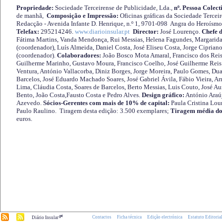
Propriedade:
Sociedade Terceirense de Publicidade, Lda.,
nº. Pessoa Colect
de manhã,
Composição e Impressão:
Oficinas gráficas da Sociedade Tercei
Redacção - Avenida Infante D. Henrique, n.º 1, 9701-098 Angra do Heroísmo 
Telefax:
295214246.
www.diarioinsular.pt
Director:
José Lourenço.
Chefe 
Fátima Martins, Vanda Mendonça, Rui Messias, Helena Fagundes, Margarida
(coordenador), Luís Almeida, Daniel Costa, José Eliseu Costa, Jorge Cipria
(coordenador).
Colaboradores:
João Bosco Mota Amaral, Francisco dos Reis
Guilherme Marinho, Gustavo Moura, Francisco Coelho, José Guilherme Reis 
Ventura, António Vallacorba, Diniz Borges, Jorge Moreira, Paulo Gomes, Duar
Barcelos, José Eduardo Machado Soares, José Gabriel Ávila, Fábio Vieira, A
Lima, Cláudia Costa, Soares de Barcelos, Berto Messias, Luis Couto, José A
Bento, João Costa,Fausto Costa e Pedro Alves.
Design gráfico:
António Araú
Azevedo.
Sócios-Gerentes com mais de 10% de capital:
Paula Cristina Lou
Paulo Raulino. Tiragem desta edição: 3.500 exemplares;
Tiragem média do
euros.
.pt
Contactos
Ficha técnica
Edição electrónica
Estatuto Editoria
Diário Insular