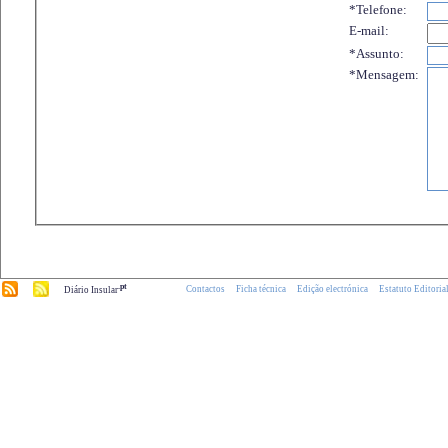
*Telefone:
E-mail:
*Assunto:
*Mensagem:
.pt
Contactos
Ficha técnica
Edição electrónica
Estatuto Editoria
Diário Insular