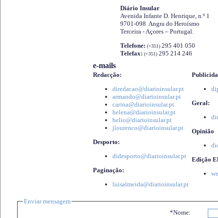
Diário Insular
Avenida Infante D. Henrique, n.º 1
9701-098 Angra do Heroísmo
Terceira - Açores – Portugal.
Telefone:
295 401 050
(+351)
Telefax:
295 214 246
(+351)
e-mails
Redacção:
Publicida
diredacao@diarioinsular.pt
di
armando@diarioinsular.pt
Geral:
carina@diarioinsular.pt
helena@diarioinsular.pt
di
helio@diarioinsular.pt
jlourenco@diarioinsular.pt
Opinião
Desporto:
di
didesporto@diarioinsular.pt
Edição El
Paginação:
we
luisalmeida@diarioinsular.pt
Enviar mensagem
*Nome: