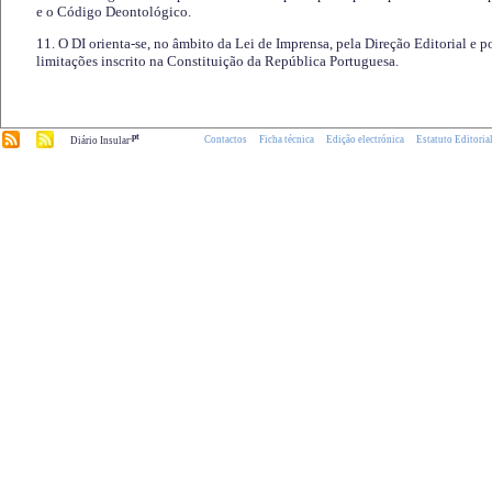
e o Código Deontológico.
11. O DI orienta-se, no âmbito da Lei de Imprensa, pela Direção Editorial e p
limitações inscrito na Constituição da República Portuguesa.
.pt
Contactos
Ficha técnica
Edição electrónica
Estatuto Editoria
Diário Insular