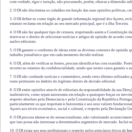
com verdade, rigor e isenção, não procurando, porém, ofuscar a dimensão subj
2. O DI não discrimina os cidadãos em função das suas opiniões políticas, cre
3. O DI define-se como órgão de grande informação regional dos Açores, recl
estatuto reclama em relação ao seu mercado principal, que é a ilha Terceira.
4. O DI não faz qualquer tipo de censura, respeitando assim a Constituição 
reserva-se o direito de selecionar notícias e artigos de opinião de acordo co
razões editoriais.
5. O DI garante o confronto de ideias entre as diversas correntes de opinião 
trabalho jornalístico que em cada momento decidir realizar.
6. O DI, além de verificar as fontes, procura identificá-las com exatidão. Poré
recorrer ao estatuto da confidencialidade, sendo que nestes casos garante a 
7. O DI não confunde notícias e comentários, sendo estes últimos utilizados 
torne pertinente no âmbito do legítimo direito de decisão editorial.
8. O DI emite opiniões através de editoriais da responsabilidade da sua Direç
inalienáveis, como sejam autonomia em relação a quaisquer forças ou movime
respeito absoluto pela Democracia e pela Constituição da República Portugue
particularmente os que respeitam à Autonomia e aos seus valores fundacion
Açores aos níveis económico, social e cultural, e respeito pela Declaração U
9. O DI procura afastar-se do sensacionalismo, não valorizando aconteciment
que isso possa não interessar a determinados segmentos de mercado. Inclui-se
10. O DI exige aos seus profissionais o respeito pelos princípios éticos da I