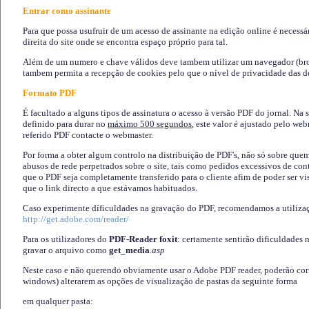
Entrar como assinante
Para que possa usufruir de um acesso de assinante na edição online é necessá
direita do site onde se encontra espaço próprio para tal.
Além de um numero e chave válidos deve tambem utilizar um navegador (brows
tambem permita a recepção de cookies pelo que o nível de privacidade das d
Formato PDF
É facultado a alguns tipos de assinatura o acesso à versão PDF do jornal. Na 
definido para durar no
máximo 500 segundos
, este valor é ajustado pelo we
referido PDF contacte o webmaster.
Por forma a obter algum controlo na distribuição de PDF's, não só sobre que
abusos de rede perpetrados sobre o site, tais como pedidos excessivos de co
que o PDF seja completamente transferido para o cliente afim de poder ser 
que o link directo a que estávamos habituados.
Caso experimente díficuldades na gravação do PDF, recomendamos a utiliza
http://get.adobe.com/reader/
Para os utilizadores do
PDF-Reader foxit
: certamente sentirão dificuldades 
gravar o arquivo como
get_media
.asp
Neste caso e não querendo obviamente usar o Adobe PDF reader, poderão corrig
windows) alterarem as opções de visualização de pastas da seguinte forma
em qualquer pasta
: