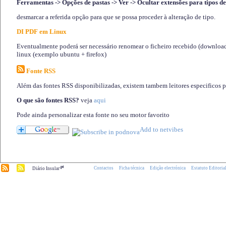
Ferramentas -> Opções de pastas -> Ver -> Ocultar extensões para tipos de
desmarcar a referida opção para que se possa proceder à alteração de tipo.
DI PDF em Linux
Eventualmente poderá ser necessário renomear o ficheiro recebido (download)
linux (exemplo ubuntu + firefox)
Fonte RSS
Além das fontes RSS disponibilizadas, existem tambem leitores especificos 
O que são fontes RSS?
veja
aqui
Pode ainda personalizar esta fonte no seu motor favorito
.pt
Contactos
Ficha técnica
Edição electrónica
Estatuto Editoria
Diário Insular