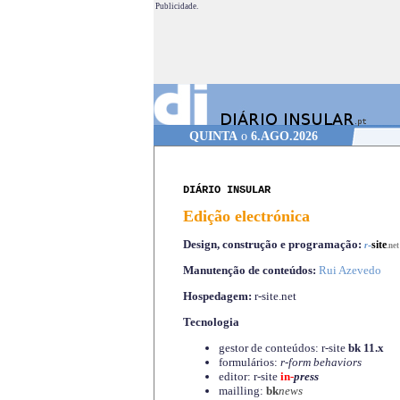
Publicidade.
QUINTA
o
6.AGO.2026
DIÁRIO INSULAR
Edição electrónica
Design, construção e programação:
-
site
r
.net
Manutenção de conteúdos:
Rui Azevedo
Hospedagem:
r-site.net
Tecnologia
gestor de conteúdos: r-site
bk 11.x
formulários:
r-form behaviors
editor: r-site
in-
press
mailling:
bk
news