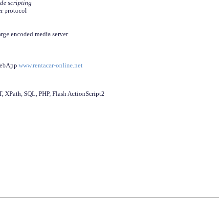
ide scripting
er protocol
arge encoded media server
 WebApp
www.rentacar-online.net
 XPath, SQL, PHP, Flash ActionScript2