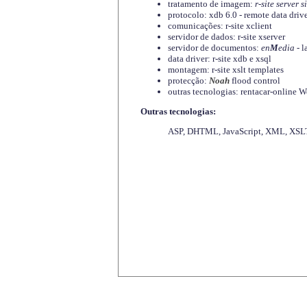
tratamento de imagem:
r-site server s
protocolo: xdb 6.0 - remote data driv
comunicações: r-site xclient
servidor de dados: r-site xserver
servidor de documentos:
en
M
edia
- l
data driver: r-site xdb e xsql
montagem: r-site xslt templates
protecção:
Noah
flood control
outras tecnologias: rentacar-online
Outras tecnologias:
ASP, DHTML, JavaScript, XML, XSLT,