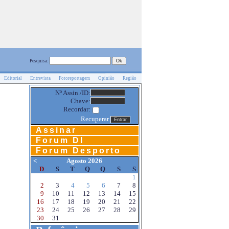
Pesquisa:
Editorial
Entrevista
Fotoreportagem
Opinião
Região
Nº Assin./ID:
Chave:
Recordar:
Recuperar
Assinar
Forum DI
Forum Desporto
<
Agosto 2026
D
S
T
Q
Q
S
S
1
2
3
4
5
6
7
8
9
10
11
12
13
14
15
16
17
18
19
20
21
22
23
24
25
26
27
28
29
30
31