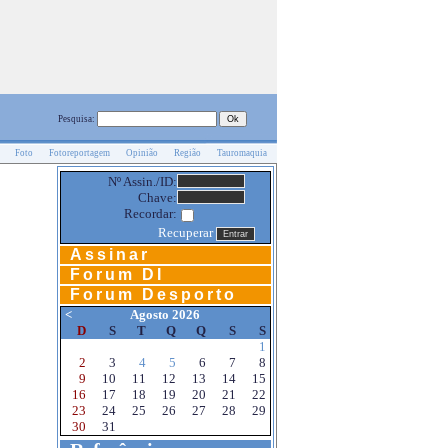
Pesquisa:
Foto
Fotoreportagem
Opinião
Região
Tauromaquia
Nº Assin./ID:
Chave:
Recordar:
Recuperar
Assinar
Forum DI
Forum Desporto
<
Agosto 2026
D
S
T
Q
Q
S
S
1
2
3
4
5
6
7
8
9
10
11
12
13
14
15
16
17
18
19
20
21
22
23
24
25
26
27
28
29
30
31