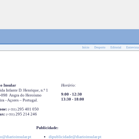
Início
Desporto
Editorial
Entrevista
o Insular
Horário:
da Infante D. Henrique, n.º 1
9:00 - 12:30
-098 Angra do Heroísmo
13:30 - 18:00
ira - Açores – Portugal.
one:
295 401 050
(+351)
ax:
295 214 246
(+351)
Publicidade:
o@diarioinsular.pt
dipublicidade@diarioinsular.pt