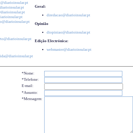
@diarioinsular.pt
Geral:
iarioinsular.pt
iarioinsular.pt
diredacao@diarioinsular.pt
arioinsular.pt
o@diarioinsular.pt
Opinião
diopiniao@diarioinsular.pt
to@diarioinsular.pt
Edição Electrónica:
webmaster@diarioinsular.pt
ida@diarioinsular.pt
*Nome:
*Telefone:
E-mail:
*Assunto:
*Mensagem: