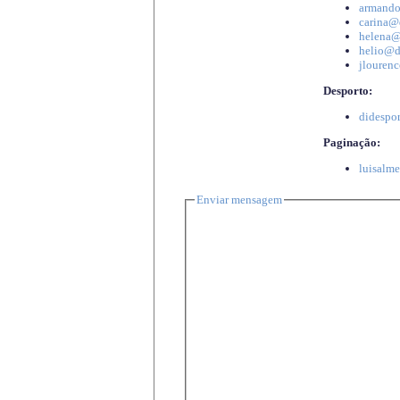
armando
carina@d
helena@d
helio@di
jlourenc
Desporto:
didespor
Paginação:
luisalme
Enviar mensagem