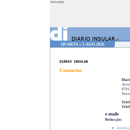
Publicidade.
QUARTA
o
5.AGO.2026
DIÁRIO INSULAR
Contactos
Diári
Aveni
9701
Terce
Telef
Telef
e-mails
Redacção:
diredaca