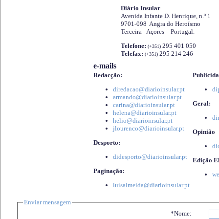
Diário Insular
Avenida Infante D. Henrique, n.º 1
9701-098 Angra do Heroísmo
Terceira - Açores – Portugal.
Telefone:
295 401 050
(+351)
Telefax:
295 214 246
(+351)
e-mails
Redacção:
Publicida
diredacao@diarioinsular.pt
di
armando@diarioinsular.pt
Geral:
carina@diarioinsular.pt
helena@diarioinsular.pt
di
helio@diarioinsular.pt
jlourenco@diarioinsular.pt
Opinião
Desporto:
di
didesporto@diarioinsular.pt
Edição El
Paginação:
we
luisalmeida@diarioinsular.pt
Enviar mensagem
*Nome: