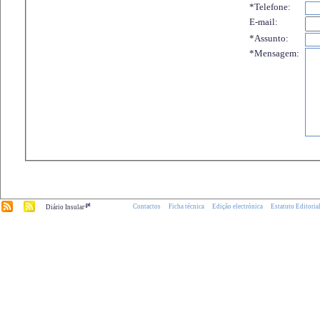
*Telefone:
E-mail:
*Assunto:
*Mensagem:
.pt
Contactos
Ficha técnica
Edição electrónica
Estatuto Editoria
Diário Insular