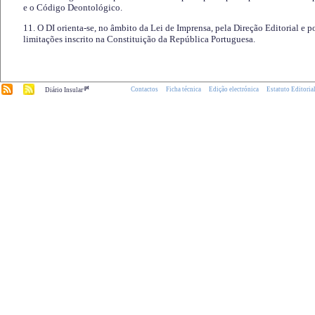
e o Código Deontológico.
11. O DI orienta-se, no âmbito da Lei de Imprensa, pela Direção Editorial e p
limitações inscrito na Constituição da República Portuguesa.
.pt
Contactos
Ficha técnica
Edição electrónica
Estatuto Editoria
Diário Insular