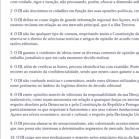
com verdade, rigor e isenção, não procurando, porém, ofuscar a dimensão subj
2. O DI não discrimina os cidadãos em função das suas opiniões políticas, cre
3. O DI define-se como órgão de grande informação regional dos Açores, recl
estatuto reclama em relação ao seu mercado principal, que é a ilha Terceira.
4. O DI não faz qualquer tipo de censura, respeitando assim a Constituição 
reserva-se o direito de selecionar notícias e artigos de opinião de acordo co
razões editoriais.
5. O DI garante o confronto de ideias entre as diversas correntes de opinião 
trabalho jornalístico que em cada momento decidir realizar.
6. O DI, além de verificar as fontes, procura identificá-las com exatidão. Poré
recorrer ao estatuto da confidencialidade, sendo que nestes casos garante a 
7. O DI não confunde notícias e comentários, sendo estes últimos utilizados 
torne pertinente no âmbito do legítimo direito de decisão editorial.
8. O DI emite opiniões através de editoriais da responsabilidade da sua Direç
inalienáveis, como sejam autonomia em relação a quaisquer forças ou movime
respeito absoluto pela Democracia e pela Constituição da República Portugue
particularmente os que respeitam à Autonomia e aos seus valores fundacion
Açores aos níveis económico, social e cultural, e respeito pela Declaração U
9. O DI procura afastar-se do sensacionalismo, não valorizando aconteciment
que isso possa não interessar a determinados segmentos de mercado. Inclui-se
10. O DI exige aos seus profissionais o respeito pelos princípios éticos da I