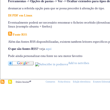
Ferramentas -> Opções de pastas -> Ver -> Ocultar extensões para tipos de
desmarcar a referida opção para que se possa proceder à alteração de tipo.
DI PDF em Linux
Eventualmente poderá ser necessário renomear o ficheiro recebido (download)
linux (exemplo ubuntu + firefox)
Fonte RSS
Além das fontes RSS disponibilizadas, existem tambem leitores especificos 
O que são fontes RSS?
veja
aqui
Pode ainda personalizar esta fonte no seu motor favorito
.pt
Contactos
Ficha técnica
Edição electrónica
Estatuto Editoria
Diário Insular