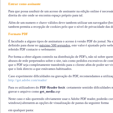
Entrar como assinante
Para que possa usufruir de um acesso de assinante na edição online é necessá
direita do site onde se encontra espaço próprio para tal.
Além de um numero e chave válidos deve tambem utilizar um navegador (brows
tambem permita a recepção de cookies pelo que o nível de privacidade das d
Formato PDF
É facultado a alguns tipos de assinatura o acesso à versão PDF do jornal. Na 
definido para durar no
máximo 500 segundos
, este valor é ajustado pelo we
referido PDF contacte o webmaster.
Por forma a obter algum controlo na distribuição de PDF's, não só sobre que
abusos de rede perpetrados sobre o site, tais como pedidos excessivos de co
que o PDF seja completamente transferido para o cliente afim de poder ser 
que o link directo a que estávamos habituados.
Caso experimente díficuldades na gravação do PDF, recomendamos a utiliza
http://get.adobe.com/reader/
Para os utilizadores do
PDF-Reader foxit
: certamente sentirão dificuldades 
gravar o arquivo como
get_media
.asp
Neste caso e não querendo obviamente usar o Adobe PDF reader, poderão corrig
windows) alterarem as opções de visualização de pastas da seguinte forma
em qualquer pasta
: