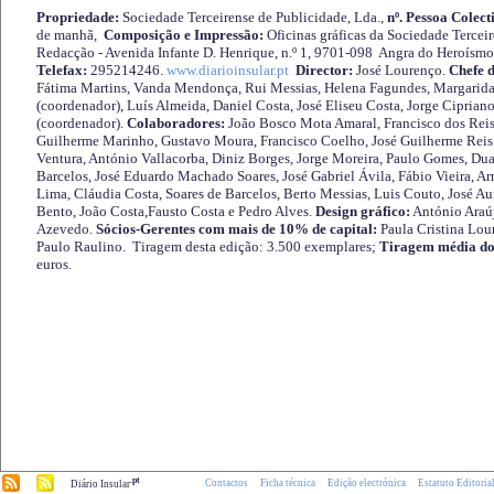
Propriedade:
Sociedade Terceirense de Publicidade, Lda.,
nº. Pessoa Colect
de manhã,
Composição e Impressão:
Oficinas gráficas da Sociedade Tercei
Redacção - Avenida Infante D. Henrique, n.º 1, 9701-098 Angra do Heroísmo 
Telefax:
295214246.
www.diarioinsular.pt
Director:
José Lourenço.
Chefe 
Fátima Martins, Vanda Mendonça, Rui Messias, Helena Fagundes, Margarida
(coordenador), Luís Almeida, Daniel Costa, José Eliseu Costa, Jorge Cipria
(coordenador).
Colaboradores:
João Bosco Mota Amaral, Francisco dos Reis
Guilherme Marinho, Gustavo Moura, Francisco Coelho, José Guilherme Reis 
Ventura, António Vallacorba, Diniz Borges, Jorge Moreira, Paulo Gomes, Duar
Barcelos, José Eduardo Machado Soares, José Gabriel Ávila, Fábio Vieira, A
Lima, Cláudia Costa, Soares de Barcelos, Berto Messias, Luis Couto, José A
Bento, João Costa,Fausto Costa e Pedro Alves.
Design gráfico:
António Araú
Azevedo.
Sócios-Gerentes com mais de 10% de capital:
Paula Cristina Lou
Paulo Raulino. Tiragem desta edição: 3.500 exemplares;
Tiragem média do
euros.
.pt
Contactos
Ficha técnica
Edição electrónica
Estatuto Editoria
Diário Insular