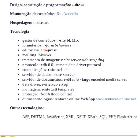
Design, construção e programação:
-
site
r
.net
Manutenção de conteúdos:
Rui Azevedo
Hospedagem:
r-site.net
Tecnologia
gestor de conteúdos: r-site
bk 11.x
formulários:
r-form behaviors
editor: r-site
in-
press
mailling:
bk
news
tratamento de imagem:
r-site server side scripting
protocolo: xdb 6.0 - remote data driver protocol
comunicações: r-site xclient
servidor de dados: r-site xserver
servidor de documentos:
en
M
edia
- large encoded media server
data driver: r-site xdb e xsql
montagem: r-site xslt templates
protecção:
Noah
flood control
outras tecnologias: rentacar-online WebApp
www.rentacar-online.net
Outras tecnologias:
ASP, DHTML, JavaScript, XML, XSLT, XPath, SQL, PHP, Flash Actio