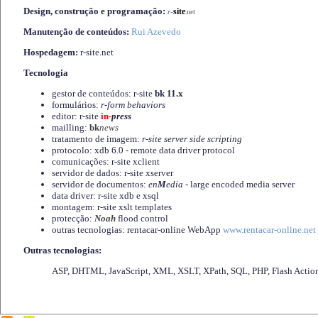
Design, construção e programação:
-
site
r
.net
Manutenção de conteúdos:
Rui Azevedo
Hospedagem:
r-site.net
Tecnologia
gestor de conteúdos: r-site
bk 11.x
formulários:
r-form behaviors
editor: r-site
in-
press
mailling:
bk
news
tratamento de imagem:
r-site server side scripting
protocolo: xdb 6.0 - remote data driver protocol
comunicações: r-site xclient
servidor de dados: r-site xserver
servidor de documentos:
en
M
edia
- large encoded media server
data driver: r-site xdb e xsql
montagem: r-site xslt templates
protecção:
Noah
flood control
outras tecnologias: rentacar-online WebApp
www.rentacar-online.net
Outras tecnologias:
ASP, DHTML, JavaScript, XML, XSLT, XPath, SQL, PHP, Flash Actio