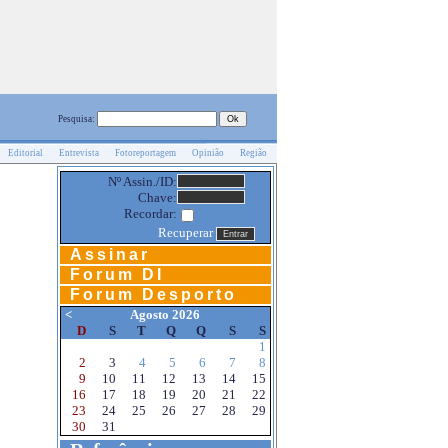
Pesquisa:
Editorial
Entrevista
Fotoreportagem
Opinião
Região
Nº Assin./ID:
Chave:
Recordar:
Recuperar
Assinar
Forum DI
Forum Desporto
<
Agosto 2026
D
S
T
Q
Q
S
S
1
2
3
4
5
6
7
8
9
10
11
12
13
14
15
16
17
18
19
20
21
22
23
24
25
26
27
28
29
30
31