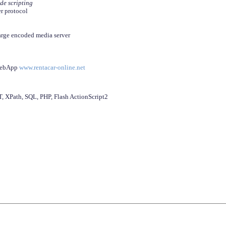
ide scripting
er protocol
arge encoded media server
 WebApp
www.rentacar-online.net
 XPath, SQL, PHP, Flash ActionScript2