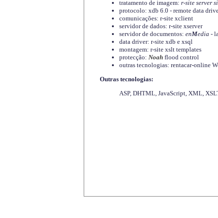
tratamento de imagem:
r-site server s
protocolo: xdb 6.0 - remote data driv
comunicações: r-site xclient
servidor de dados: r-site xserver
servidor de documentos:
en
M
edia
- l
data driver: r-site xdb e xsql
montagem: r-site xslt templates
protecção:
Noah
flood control
outras tecnologias: rentacar-online
Outras tecnologias:
ASP, DHTML, JavaScript, XML, XSLT,