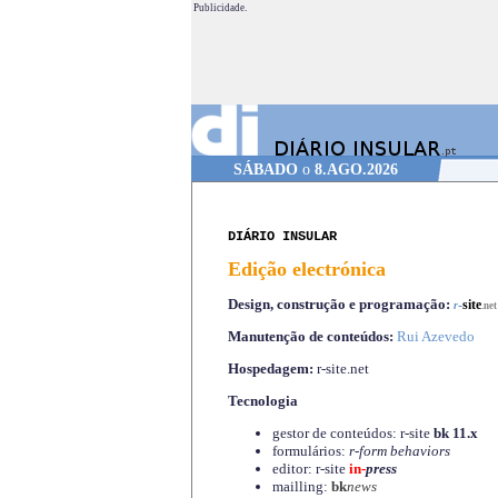
Publicidade.
SÁBADO
o
8.AGO.2026
DIÁRIO INSULAR
Edição electrónica
Design, construção e programação:
-
site
r
.net
Manutenção de conteúdos:
Rui Azevedo
Hospedagem:
r-site.net
Tecnologia
gestor de conteúdos: r-site
bk 11.x
formulários:
r-form behaviors
editor: r-site
in-
press
mailling:
bk
news