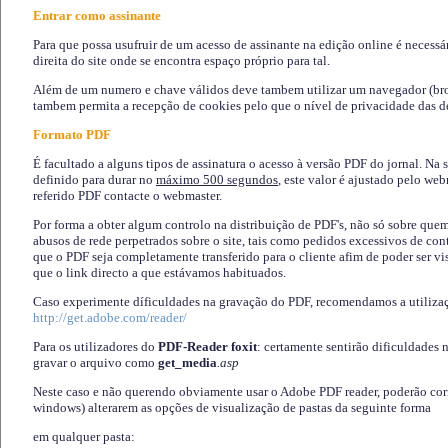
Entrar como assinante
Para que possa usufruir de um acesso de assinante na edição online é necessá
direita do site onde se encontra espaço próprio para tal.
Além de um numero e chave válidos deve tambem utilizar um navegador (brows
tambem permita a recepção de cookies pelo que o nível de privacidade das d
Formato PDF
É facultado a alguns tipos de assinatura o acesso à versão PDF do jornal. Na 
definido para durar no
máximo 500 segundos
, este valor é ajustado pelo we
referido PDF contacte o webmaster.
Por forma a obter algum controlo na distribuição de PDF's, não só sobre que
abusos de rede perpetrados sobre o site, tais como pedidos excessivos de co
que o PDF seja completamente transferido para o cliente afim de poder ser 
que o link directo a que estávamos habituados.
Caso experimente díficuldades na gravação do PDF, recomendamos a utiliza
http://get.adobe.com/reader/
Para os utilizadores do
PDF-Reader foxit
: certamente sentirão dificuldades 
gravar o arquivo como
get_media
.asp
Neste caso e não querendo obviamente usar o Adobe PDF reader, poderão corrig
windows) alterarem as opções de visualização de pastas da seguinte forma
em qualquer pasta
: