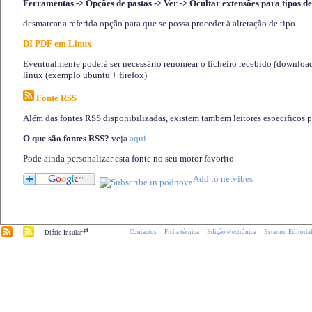
Ferramentas -> Opções de pastas -> Ver -> Ocultar extensões para tipos de
desmarcar a referida opção para que se possa proceder à alteração de tipo.
DI PDF em Linux
Eventualmente poderá ser necessário renomear o ficheiro recebido (download)
linux (exemplo ubuntu + firefox)
Fonte RSS
Além das fontes RSS disponibilizadas, existem tambem leitores especificos 
O que são fontes RSS?
veja
aqui
Pode ainda personalizar esta fonte no seu motor favorito
.pt
Contactos
Ficha técnica
Edição electrónica
Estatuto Editoria
Diário Insular