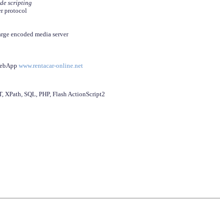
ide scripting
er protocol
arge encoded media server
 WebApp
www.rentacar-online.net
 XPath, SQL, PHP, Flash ActionScript2