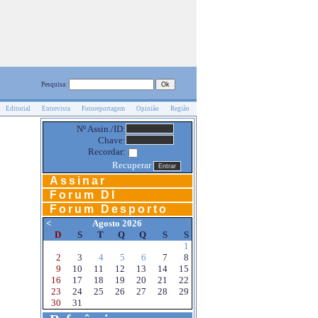
Pesquisa:
Editorial
Entrevista
Fotoreportagem
Opinião
Região
Nº Assin./ID:
Chave:
Recordar:
Recuperar
Assinar
Forum DI
Forum Desporto
<
Agosto 2026
D
S
T
Q
Q
S
S
1
2
3
4
5
6
7
8
9
10
11
12
13
14
15
16
17
18
19
20
21
22
23
24
25
26
27
28
29
30
31