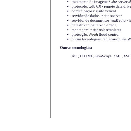
tratamento de imagem:
r-site server s
protocolo: xdb 6.0 - remote data driv
comunicações: r-site xclient
servidor de dados: r-site xserver
servidor de documentos:
en
M
edia
- l
data driver: r-site xdb e xsql
montagem: r-site xslt templates
protecção:
Noah
flood control
outras tecnologias: rentacar-online
Outras tecnologias:
ASP, DHTML, JavaScript, XML, XSLT,