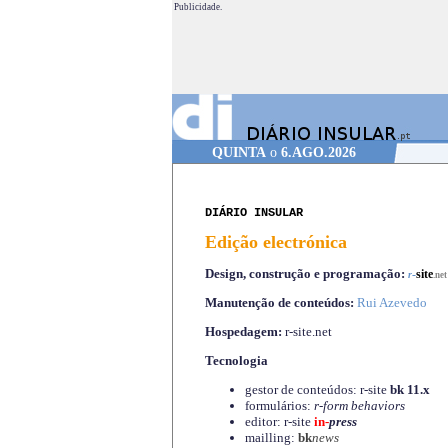
Publicidade.
QUINTA
o
6.AGO.2026
DIÁRIO INSULAR
Edição electrónica
Design, construção e programação:
-
site
r
.net
Manutenção de conteúdos:
Rui Azevedo
Hospedagem:
r-site.net
Tecnologia
gestor de conteúdos: r-site
bk 11.x
formulários:
r-form behaviors
editor: r-site
in-
press
mailling:
bk
news