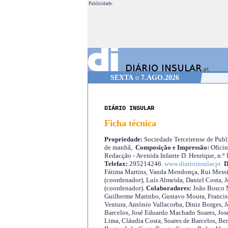
Publicidade.
SEXTA
o
7.AGO.2026
DIÁRIO INSULAR
Ficha técnica
Propriedade:
Sociedade Terceirense de Publi
de manhã,
Composição e Impressão:
Oficin
Redacção - Avenida Infante D. Henrique, n.º
Telefax:
295214246.
www.diarioinsular.pt
D
Fátima Martins, Vanda Mendonça, Rui Messi
(coordenador), Luís Almeida, Daniel Costa, 
(coordenador).
Colaboradores:
João Bosco M
Guilherme Marinho, Gustavo Moura, Francisc
Ventura, António Vallacorba, Diniz Borges, J
Barcelos, José Eduardo Machado Soares, José
Lima, Cláudia Costa, Soares de Barcelos, Be