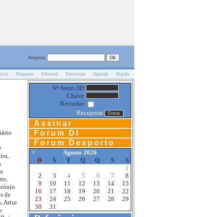
Pesquisa:
nício
Desporto
Editorial
Entrevista
Opinião
Região
Nº Assin./ID:
Chave:
Recordar:
Recuperar
Assinar
Forum DI
iário
Forum Desporto
0
<
Agosto 2026
ira,
D
S
T
Q
Q
S
S
a
1
a
2
3
4
5
6
7
8
te,
9
10
11
12
13
14
15
ntónio
16
17
18
19
20
21
22
s de
23
24
25
26
27
28
29
, Artur
30
31
o