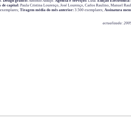
s.
Design gráfico:
António Araújo.
Agência e Serviços:
Lusa.
Edição Electrónica:
 de capital:
Paula Cristina Lourenço, José Lourenço, Carlos Raulino, Manuel Raul
 exemplares;
Tiragem média do mês anterior:
3.500 exemplares;
Assinatura mens
actualizada: 200