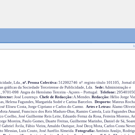
I
cidade, Lda.,
nº. Pessoa Colectiva:
512002746 nº. registo título 101105, Jornal d
as gráficas da Sociedade Terceirense de Publicidade, Lda.
Sede:
Administração e
 1, 9701-098 Angra do Heroísmo Terceira - Açores – Portugal.
Telefone:
29540105
irector:
José Lourenço.
Chefe de Redacção:
A.Mendes.
Redacção:
Hélio Jorge Vie
as, Helena Fagundes, Margarida Sodré e Carina Barcelos.
Desporto:
Mateus Roch
José Eliseu Costa, Jorge Cipriano e Carlos do Carmo.
Artes e Letras:
Álamo Oliveir
ota Amaral, Francisco dos Reis Maduro-Dias, Ramiro Carrola, Luiz Fagundes Duar
o Coelho, José Guilherme Reis Leite, Eduardo Ferraz da Rosa, Ferreira Moreno, A
orge Moreira, Paulo Gomes, Duarte Freitas, Guilherme Marinho, Daniel de Sá, Soare
 Gabriel Ávila, Fábio Vieira, Arnaldo Ourique, José Decq Mota, Carlos Costa Neves
rto Messias, Luis Couto, José Aurélio Almeida.
Fotografia:
António Araújo, Rodrig