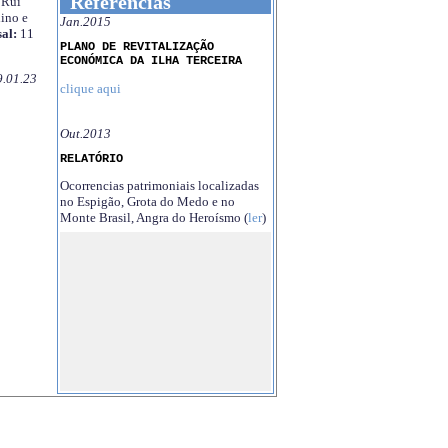
Referências
Rui
ino e
Jan.2015
al:
11
PLANO DE REVITALIZAÇÃO
ECONÓMICA DA ILHA TERCEIRA
9.01.23
clique aqui
Out.2013
RELATÓRIO
Ocorrencias patrimoniais localizadas
no Espigão, Grota do Medo e no
Monte Brasil, Angra do Heroísmo (
ler
)