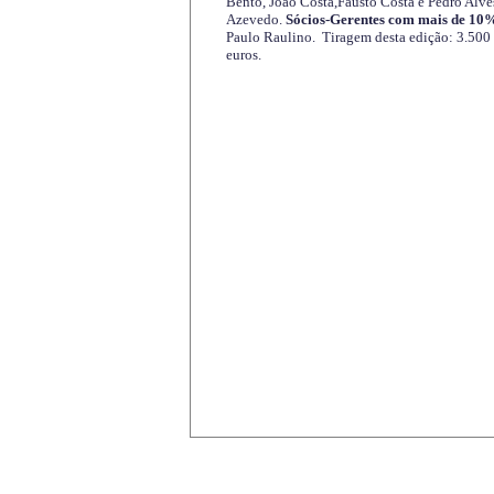
Bento, João Costa,Fausto Costa e Pedro Alve
Azevedo.
Sócios-Gerentes com mais de 10%
Paulo Raulino. Tiragem desta edição: 3.500
euros.