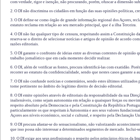
com verdade, rigor e isenção, não procurando, porém, ofuscar a dimensão subj
2. O DI não discrimina os cidadãos em função das suas opiniões políticas, cre
3. O DI define-se como órgão de grande informação regional dos Açores, recl
estatuto reclama em relação ao seu mercado principal, que é a ilha Terceira.
4. O DI não faz qualquer tipo de censura, respeitando assim a Constituição 
reserva-se o direito de selecionar notícias e artigos de opinião de acordo co
razões editoriais.
5. O DI garante o confronto de ideias entre as diversas correntes de opinião 
trabalho jornalístico que em cada momento decidir realizar.
6. O DI, além de verificar as fontes, procura identificá-las com exatidão. Poré
recorrer ao estatuto da confidencialidade, sendo que nestes casos garante a 
7. O DI não confunde notícias e comentários, sendo estes últimos utilizados 
torne pertinente no âmbito do legítimo direito de decisão editorial.
8. O DI emite opiniões através de editoriais da responsabilidade da sua Direç
inalienáveis, como sejam autonomia em relação a quaisquer forças ou movime
respeito absoluto pela Democracia e pela Constituição da República Portugue
particularmente os que respeitam à Autonomia e aos seus valores fundacion
Açores aos níveis económico, social e cultural, e respeito pela Declaração U
9. O DI procura afastar-se do sensacionalismo, não valorizando aconteciment
que isso possa não interessar a determinados segmentos de mercado. Inclui-se
10. O DI exige aos seus profissionais o respeito pelos princípios éticos da I