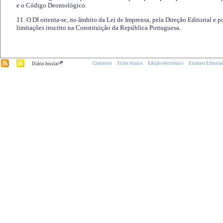
e o Código Deontológico.
11. O DI orienta-se, no âmbito da Lei de Imprensa, pela Direção Editorial e p
limitações inscrito na Constituição da República Portuguesa.
.pt
Contactos
Ficha técnica
Edição electrónica
Estatuto Editoria
Diário Insular