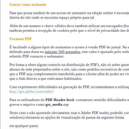
Entrar como assinante
Para que possa usufruir de um acesso de assinante na edição online é necessá
direita do site onde se encontra espaço próprio para tal.
Além de um numero e chave válidos deve tambem utilizar um navegador (brows
tambem permita a recepção de cookies pelo que o nível de privacidade das d
Formato PDF
É facultado a alguns tipos de assinatura o acesso à versão PDF do jornal. Na 
definido para durar no
máximo 500 segundos
, este valor é ajustado pelo we
referido PDF contacte o webmaster.
Por forma a obter algum controlo na distribuição de PDF's, não só sobre que
abusos de rede perpetrados sobre o site, tais como pedidos excessivos de co
que o PDF seja completamente transferido para o cliente afim de poder ser 
que o link directo a que estávamos habituados.
Caso experimente díficuldades na gravação do PDF, recomendamos a utiliza
http://get.adobe.com/reader/
Para os utilizadores do
PDF-Reader foxit
: certamente sentirão dificuldades 
gravar o arquivo como
get_media
.asp
Neste caso e não querendo obviamente usar o Adobe PDF reader, poderão corrig
windows) alterarem as opções de visualização de pastas da seguinte forma
em qualquer pasta
: