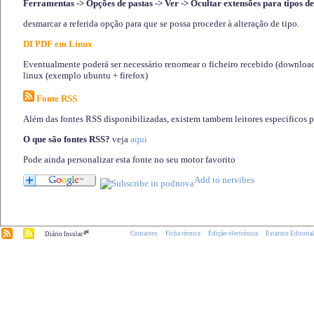
Ferramentas -> Opções de pastas -> Ver -> Ocultar extensões para tipos de
desmarcar a referida opção para que se possa proceder à alteração de tipo.
DI PDF em Linux
Eventualmente poderá ser necessário renomear o ficheiro recebido (download)
linux (exemplo ubuntu + firefox)
Fonte RSS
Além das fontes RSS disponibilizadas, existem tambem leitores especificos 
O que são fontes RSS?
veja
aqui
Pode ainda personalizar esta fonte no seu motor favorito
.pt
Contactos
Ficha técnica
Edição electrónica
Estatuto Editoria
Diário Insular