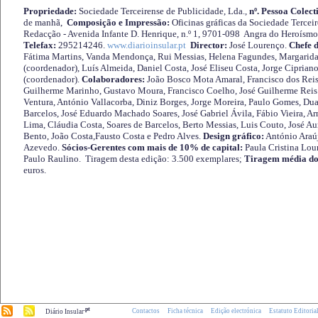
Propriedade:
Sociedade Terceirense de Publicidade, Lda.,
nº. Pessoa Colect
de manhã,
Composição e Impressão:
Oficinas gráficas da Sociedade Tercei
Redacção - Avenida Infante D. Henrique, n.º 1, 9701-098 Angra do Heroísmo 
Telefax:
295214246.
www.diarioinsular.pt
Director:
José Lourenço.
Chefe 
Fátima Martins, Vanda Mendonça, Rui Messias, Helena Fagundes, Margarida
(coordenador), Luís Almeida, Daniel Costa, José Eliseu Costa, Jorge Cipria
(coordenador).
Colaboradores:
João Bosco Mota Amaral, Francisco dos Reis
Guilherme Marinho, Gustavo Moura, Francisco Coelho, José Guilherme Reis 
Ventura, António Vallacorba, Diniz Borges, Jorge Moreira, Paulo Gomes, Duar
Barcelos, José Eduardo Machado Soares, José Gabriel Ávila, Fábio Vieira, A
Lima, Cláudia Costa, Soares de Barcelos, Berto Messias, Luis Couto, José A
Bento, João Costa,Fausto Costa e Pedro Alves.
Design gráfico:
António Araú
Azevedo.
Sócios-Gerentes com mais de 10% de capital:
Paula Cristina Lou
Paulo Raulino. Tiragem desta edição: 3.500 exemplares;
Tiragem média do
euros.
.pt
Contactos
Ficha técnica
Edição electrónica
Estatuto Editoria
Diário Insular