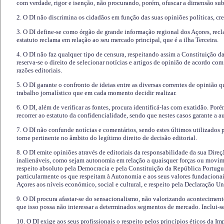
com verdade, rigor e isenção, não procurando, porém, ofuscar a dimensão subj
2. O DI não discrimina os cidadãos em função das suas opiniões políticas, cre
3. O DI define-se como órgão de grande informação regional dos Açores, recl
estatuto reclama em relação ao seu mercado principal, que é a ilha Terceira.
4. O DI não faz qualquer tipo de censura, respeitando assim a Constituição 
reserva-se o direito de selecionar notícias e artigos de opinião de acordo co
razões editoriais.
5. O DI garante o confronto de ideias entre as diversas correntes de opinião 
trabalho jornalístico que em cada momento decidir realizar.
6. O DI, além de verificar as fontes, procura identificá-las com exatidão. Poré
recorrer ao estatuto da confidencialidade, sendo que nestes casos garante a 
7. O DI não confunde notícias e comentários, sendo estes últimos utilizados 
torne pertinente no âmbito do legítimo direito de decisão editorial.
8. O DI emite opiniões através de editoriais da responsabilidade da sua Direç
inalienáveis, como sejam autonomia em relação a quaisquer forças ou movime
respeito absoluto pela Democracia e pela Constituição da República Portugue
particularmente os que respeitam à Autonomia e aos seus valores fundacion
Açores aos níveis económico, social e cultural, e respeito pela Declaração U
9. O DI procura afastar-se do sensacionalismo, não valorizando aconteciment
que isso possa não interessar a determinados segmentos de mercado. Inclui-se
10. O DI exige aos seus profissionais o respeito pelos princípios éticos da I