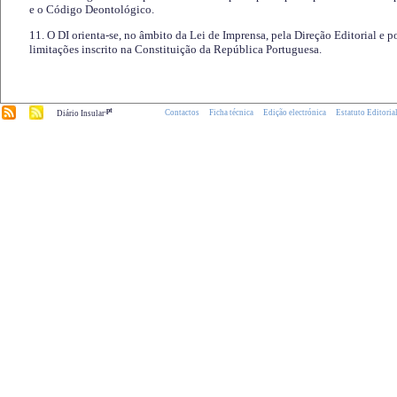
e o Código Deontológico.
11. O DI orienta-se, no âmbito da Lei de Imprensa, pela Direção Editorial e p
limitações inscrito na Constituição da República Portuguesa.
.pt
Contactos
Ficha técnica
Edição electrónica
Estatuto Editoria
Diário Insular