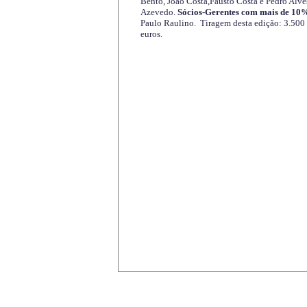
Bento, João Costa,Fausto Costa e Pedro Alve
Azevedo.
Sócios-Gerentes com mais de 10%
Paulo Raulino. Tiragem desta edição: 3.500
euros.