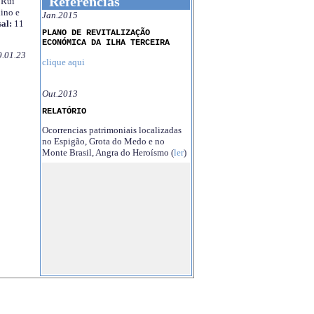
Referências
Rui
ino e
Jan.2015
al:
11
PLANO DE REVITALIZAÇÃO
ECONÓMICA DA ILHA TERCEIRA
9.01.23
clique aqui
Out.2013
RELATÓRIO
Ocorrencias patrimoniais localizadas
no Espigão, Grota do Medo e no
Monte Brasil, Angra do Heroísmo (
ler
)