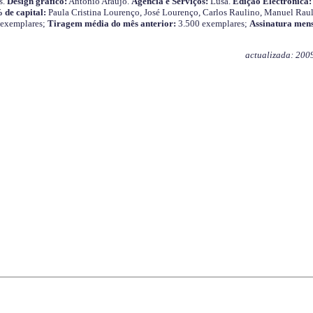
s.
Design gráfico:
António Araújo.
Agência e Serviços:
Lusa.
Edição Electrónica:
 de capital:
Paula Cristina Lourenço, José Lourenço, Carlos Raulino, Manuel Raul
 exemplares;
Tiragem média do mês anterior:
3.500 exemplares;
Assinatura mens
actualizada: 200