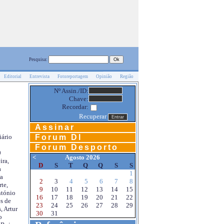
Pesquisa:
Editorial
Entrevista
Fotoreportagem
Opinião
Região
Nº Assin./ID:
Chave:
Recordar:
Recuperar
Assinar
Forum DI
iário
Forum Desporto
0
<
Agosto 2026
ira,
D
S
T
Q
Q
S
S
a
1
a
2
3
4
5
6
7
8
te,
9
10
11
12
13
14
15
ntónio
16
17
18
19
20
21
22
s de
23
24
25
26
27
28
29
, Artur
30
31
o