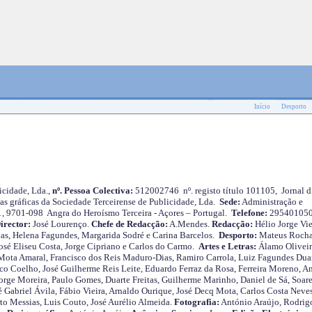
Início
Desporto
cidade, Lda.,
nº. Pessoa Colectiva:
512002746 nº. registo título 101105, Jornal d
as gráficas da Sociedade Terceirense de Publicidade, Lda.
Sede:
Administração e
 1, 9701-098 Angra do Heroísmo Terceira - Açores – Portugal.
Telefone:
29540105
irector:
José Lourenço.
Chefe de Redacção:
A.Mendes.
Redacção:
Hélio Jorge Vie
as, Helena Fagundes, Margarida Sodré e Carina Barcelos.
Desporto:
Mateus Roch
José Eliseu Costa, Jorge Cipriano e Carlos do Carmo.
Artes e Letras:
Álamo Oliveir
ota Amaral, Francisco dos Reis Maduro-Dias, Ramiro Carrola, Luiz Fagundes Duar
o Coelho, José Guilherme Reis Leite, Eduardo Ferraz da Rosa, Ferreira Moreno, A
orge Moreira, Paulo Gomes, Duarte Freitas, Guilherme Marinho, Daniel de Sá, Soare
 Gabriel Ávila, Fábio Vieira, Arnaldo Ourique, José Decq Mota, Carlos Costa Neves
rto Messias, Luis Couto, José Aurélio Almeida.
Fotografia:
António Araújo, Rodrig