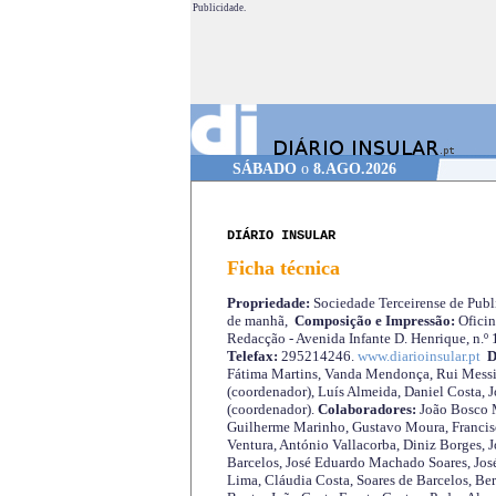
Publicidade.
SÁBADO
o
8.AGO.2026
DIÁRIO INSULAR
Ficha técnica
Propriedade:
Sociedade Terceirense de Publi
de manhã,
Composição e Impressão:
Oficin
Redacção - Avenida Infante D. Henrique, n.º
Telefax:
295214246.
www.diarioinsular.pt
D
Fátima Martins, Vanda Mendonça, Rui Messi
(coordenador), Luís Almeida, Daniel Costa, 
(coordenador).
Colaboradores:
João Bosco M
Guilherme Marinho, Gustavo Moura, Francisc
Ventura, António Vallacorba, Diniz Borges, J
Barcelos, José Eduardo Machado Soares, José
Lima, Cláudia Costa, Soares de Barcelos, Be