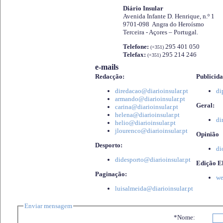
Diário Insular
Avenida Infante D. Henrique, n.º 1
9701-098 Angra do Heroísmo
Terceira - Açores – Portugal.
Telefone:
295 401 050
(+351)
Telefax:
295 214 246
(+351)
e-mails
Redacção:
Publicida
diredacao@diarioinsular.pt
di
armando@diarioinsular.pt
Geral:
carina@diarioinsular.pt
helena@diarioinsular.pt
di
helio@diarioinsular.pt
jlourenco@diarioinsular.pt
Opinião
Desporto:
di
didesporto@diarioinsular.pt
Edição El
Paginação:
we
luisalmeida@diarioinsular.pt
Enviar mensagem
*Nome: