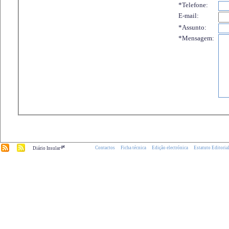
*Telefone:
E-mail:
*Assunto:
*Mensagem:
.pt
Contactos
Ficha técnica
Edição electrónica
Estatuto Editoria
Diário Insular