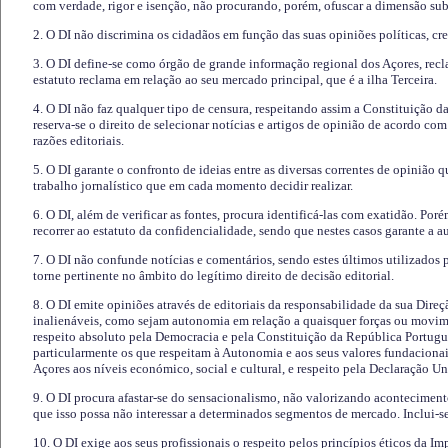
com verdade, rigor e isenção, não procurando, porém, ofuscar a dimensão subj
2. O DI não discrimina os cidadãos em função das suas opiniões políticas, cre
3. O DI define-se como órgão de grande informação regional dos Açores, recl
estatuto reclama em relação ao seu mercado principal, que é a ilha Terceira.
4. O DI não faz qualquer tipo de censura, respeitando assim a Constituição 
reserva-se o direito de selecionar notícias e artigos de opinião de acordo co
razões editoriais.
5. O DI garante o confronto de ideias entre as diversas correntes de opinião 
trabalho jornalístico que em cada momento decidir realizar.
6. O DI, além de verificar as fontes, procura identificá-las com exatidão. Poré
recorrer ao estatuto da confidencialidade, sendo que nestes casos garante a 
7. O DI não confunde notícias e comentários, sendo estes últimos utilizados 
torne pertinente no âmbito do legítimo direito de decisão editorial.
8. O DI emite opiniões através de editoriais da responsabilidade da sua Direç
inalienáveis, como sejam autonomia em relação a quaisquer forças ou movime
respeito absoluto pela Democracia e pela Constituição da República Portugue
particularmente os que respeitam à Autonomia e aos seus valores fundacion
Açores aos níveis económico, social e cultural, e respeito pela Declaração U
9. O DI procura afastar-se do sensacionalismo, não valorizando aconteciment
que isso possa não interessar a determinados segmentos de mercado. Inclui-se
10. O DI exige aos seus profissionais o respeito pelos princípios éticos da I