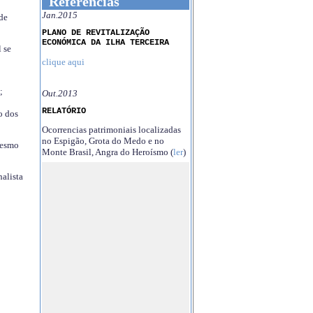
Referências
Jan.2015
 de
PLANO DE REVITALIZAÇÃO
ECONÓMICA DA ILHA TERCEIRA
 se
clique aqui
;
Out.2013
RELATÓRIO
o dos
Ocorrencias patrimoniais localizadas
no Espigão, Grota do Medo e no
mesmo
Monte Brasil, Angra do Heroísmo (
ler
)
nalista