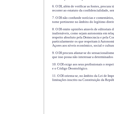
6. O DI, além de verificar as fontes, procura 
recorrer ao estatuto da confidencialidade, s
7. O DI não confunde notícias e comentários, 
torne pertinente no âmbito do legítimo direit
8. O DI emite opiniões através de editoriais 
inalienáveis, como sejam autonomia em relaç
respeito absoluto pela Democracia e pela Con
particularmente os que respeitam à Autonomi
Açores aos níveis económico, social e cultur
9. O DI procura afastar-se do sensacionalism
que isso possa não interessar a determinados
10. O DI exige aos seus profissionais o respe
e o Código Deontológico.
11. O DI orienta-se, no âmbito da Lei de Impr
limitações inscrito na Constituição da Repúb