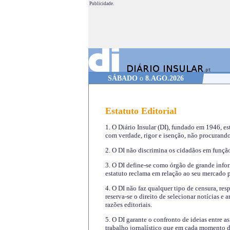
Publicidade.
SÁBADO
o
8.AGO.2026
Estatuto Editorial
1. O Diário Insular (DI), fundado em 1946, es
com verdade, rigor e isenção, não procurando
2. O DI não discrimina os cidadãos em função 
3. O DI define-se como órgão de grande infor
estatuto reclama em relação ao seu mercado pr
4. O DI não faz qualquer tipo de censura, re
reserva-se o direito de selecionar notícias e
razões editoriais.
5. O DI garante o confronto de ideias entre a
trabalho jornalístico que em cada momento de