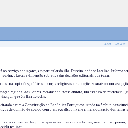
Início
Desporto
tá ao serviço dos Açores, em particular da ilha Terceira, onde se localiza. Informa s
, porém, ofuscar a dimensão subjetiva das decisões editoriais que toma.
das suas opiniões políticas, crenças religiosas, orientações sexuais ou outras opçõe
mação regional dos Açores, reclamando, nesse âmbito, um estatuto de referência. Ig
incipal, que é a ilha Terceira.
speitando assim a Constituição da República Portuguesa. Ainda no âmbito constituci
 artigos de opinião de acordo com o espaço disponível e a hierarquização dos temas 
s diversas correntes de opinião que se manifestam nos Açores, sem prejuízo, porém, 
cidir realizar.