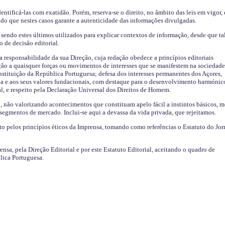
identificá-las com exatidão. Porém, reserva-se o direito, no âmbito das leis em vigor,
endo que nestes casos garante a autenticidade das informações divulgadas.
sendo estes últimos utilizados para explicar contextos de informação, desde que tal
o de decisão editorial.
da responsabilidade da sua Direção, cuja redação obedece a princípios editoriais
ão a quaisquer forças ou movimentos de interesses que se manifestem na sociedade
stituição da República Portuguesa; defesa dos interesses permanentes dos Açores,
a e aos seus valores fundacionais, com destaque para o desenvolvimento harmónic
al, e respeito pela Declaração Universal dos Direitos de Homem.
o, não valorizando acontecimentos que constituam apelo fácil a instintos básicos, 
 segmentos de mercado. Inclui-se aqui a devassa da vida privada, que rejeitamos.
ito pelos princípios éticos da Imprensa, tomando como referências o Estatuto do Jor
ensa, pela Direção Editorial e por este Estatuto Editorial, aceitando o quadro de
lica Portuguesa.