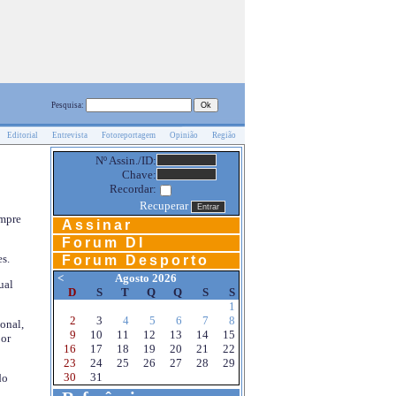
Pesquisa:
Editorial
Entrevista
Fotoreportagem
Opinião
Região
Nº Assin./ID:
Chave:
Recordar:
Recuperar
empre
Assinar
Forum DI
s.
Forum Desporto
<
Agosto 2026
ual
D
S
T
Q
Q
S
S
1
2
3
4
5
6
7
8
onal,
9
10
11
12
13
14
15
por
16
17
18
19
20
21
22
23
24
25
26
27
28
29
30
31
do