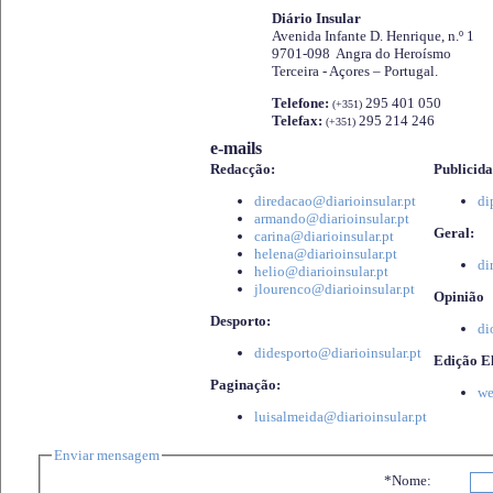
Diário Insular
Avenida Infante D. Henrique, n.º 1
9701-098 Angra do Heroísmo
Terceira - Açores – Portugal.
Telefone:
295 401 050
(+351)
Telefax:
295 214 246
(+351)
e-mails
Redacção:
Publicida
diredacao@diarioinsular.pt
di
armando@diarioinsular.pt
Geral:
carina@diarioinsular.pt
helena@diarioinsular.pt
di
helio@diarioinsular.pt
jlourenco@diarioinsular.pt
Opinião
Desporto:
di
didesporto@diarioinsular.pt
Edição El
Paginação:
we
luisalmeida@diarioinsular.pt
Enviar mensagem
*Nome: