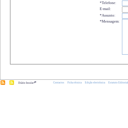
*Telefone:
E-mail:
*Assunto:
*Mensagem:
.pt
Contactos
Ficha técnica
Edição electrónica
Estatuto Editoria
Diário Insular