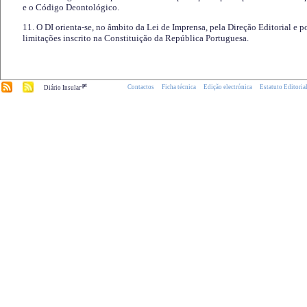
e o Código Deontológico.
11. O DI orienta-se, no âmbito da Lei de Imprensa, pela Direção Editorial e p
limitações inscrito na Constituição da República Portuguesa.
.pt
Contactos
Ficha técnica
Edição electrónica
Estatuto Editoria
Diário Insular