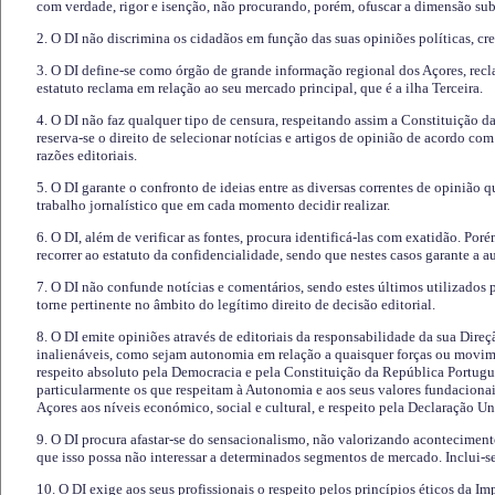
com verdade, rigor e isenção, não procurando, porém, ofuscar a dimensão subj
2. O DI não discrimina os cidadãos em função das suas opiniões políticas, cre
3. O DI define-se como órgão de grande informação regional dos Açores, recl
estatuto reclama em relação ao seu mercado principal, que é a ilha Terceira.
4. O DI não faz qualquer tipo de censura, respeitando assim a Constituição 
reserva-se o direito de selecionar notícias e artigos de opinião de acordo co
razões editoriais.
5. O DI garante o confronto de ideias entre as diversas correntes de opinião 
trabalho jornalístico que em cada momento decidir realizar.
6. O DI, além de verificar as fontes, procura identificá-las com exatidão. Poré
recorrer ao estatuto da confidencialidade, sendo que nestes casos garante a 
7. O DI não confunde notícias e comentários, sendo estes últimos utilizados 
torne pertinente no âmbito do legítimo direito de decisão editorial.
8. O DI emite opiniões através de editoriais da responsabilidade da sua Direç
inalienáveis, como sejam autonomia em relação a quaisquer forças ou movime
respeito absoluto pela Democracia e pela Constituição da República Portugue
particularmente os que respeitam à Autonomia e aos seus valores fundacion
Açores aos níveis económico, social e cultural, e respeito pela Declaração U
9. O DI procura afastar-se do sensacionalismo, não valorizando aconteciment
que isso possa não interessar a determinados segmentos de mercado. Inclui-se
10. O DI exige aos seus profissionais o respeito pelos princípios éticos da I