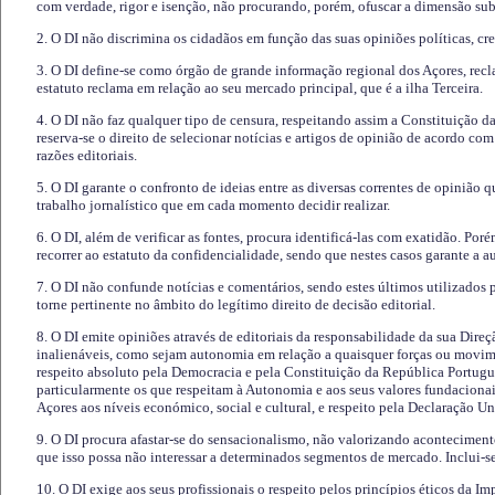
com verdade, rigor e isenção, não procurando, porém, ofuscar a dimensão subj
2. O DI não discrimina os cidadãos em função das suas opiniões políticas, cre
3. O DI define-se como órgão de grande informação regional dos Açores, recl
estatuto reclama em relação ao seu mercado principal, que é a ilha Terceira.
4. O DI não faz qualquer tipo de censura, respeitando assim a Constituição 
reserva-se o direito de selecionar notícias e artigos de opinião de acordo co
razões editoriais.
5. O DI garante o confronto de ideias entre as diversas correntes de opinião 
trabalho jornalístico que em cada momento decidir realizar.
6. O DI, além de verificar as fontes, procura identificá-las com exatidão. Poré
recorrer ao estatuto da confidencialidade, sendo que nestes casos garante a 
7. O DI não confunde notícias e comentários, sendo estes últimos utilizados 
torne pertinente no âmbito do legítimo direito de decisão editorial.
8. O DI emite opiniões através de editoriais da responsabilidade da sua Direç
inalienáveis, como sejam autonomia em relação a quaisquer forças ou movime
respeito absoluto pela Democracia e pela Constituição da República Portugue
particularmente os que respeitam à Autonomia e aos seus valores fundacion
Açores aos níveis económico, social e cultural, e respeito pela Declaração U
9. O DI procura afastar-se do sensacionalismo, não valorizando aconteciment
que isso possa não interessar a determinados segmentos de mercado. Inclui-se
10. O DI exige aos seus profissionais o respeito pelos princípios éticos da I