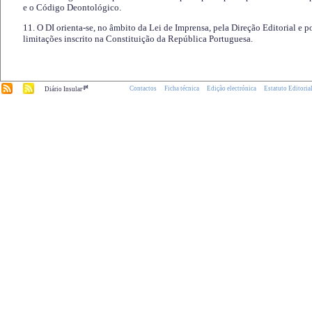
e o Código Deontológico.
11. O DI orienta-se, no âmbito da Lei de Imprensa, pela Direção Editorial e p
limitações inscrito na Constituição da República Portuguesa.
.pt
Contactos
Ficha técnica
Edição electrónica
Estatuto Editoria
Diário Insular