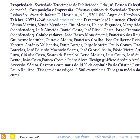
Propriedade:
Sociedade Terceirense de Publicidade, Lda.,
nº. Pessoa Colect
de manhã,
Composição e Impressão:
Oficinas gráficas da Sociedade Tercei
Redacção - Avenida Infante D. Henrique, n.º 1, 9701-098 Angra do Heroísmo 
Telefax:
295214246.
www.diarioinsular.pt
Director:
José Lourenço.
Chefe 
Fátima Martins, Vanda Mendonça, Rui Messias, Helena Fagundes, Margarida
(coordenador), Luís Almeida, Daniel Costa, José Eliseu Costa, Jorge Cipria
(coordenador).
Colaboradores:
João Bosco Mota Amaral, Francisco dos Reis
Guilherme Marinho, Gustavo Moura, Francisco Coelho, José Guilherme Reis 
Ventura, António Vallacorba, Diniz Borges, Jorge Moreira, Paulo Gomes, Duar
Barcelos, José Eduardo Machado Soares, José Gabriel Ávila, Fábio Vieira, A
Lima, Cláudia Costa, Soares de Barcelos, Berto Messias, Luis Couto, José A
Bento, João Costa,Fausto Costa e Pedro Alves.
Design gráfico:
António Araú
Azevedo.
Sócios-Gerentes com mais de 10% de capital:
Paula Cristina Lou
Paulo Raulino. Tiragem desta edição: 3.500 exemplares;
Tiragem média do
euros.
.pt
Contactos
Ficha técnica
Edição electrónica
Estatuto Editoria
Diário Insular