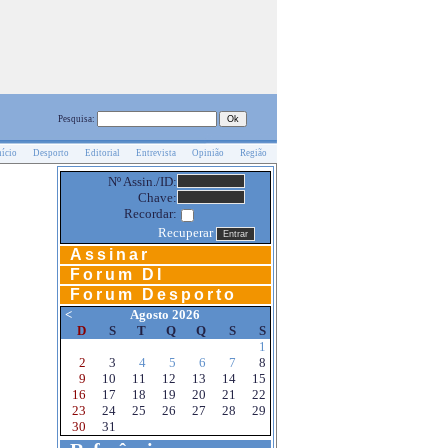
Pesquisa:
nício
Desporto
Editorial
Entrevista
Opinião
Região
Nº Assin./ID:
Chave:
Recordar:
Recuperar
Assinar
Forum DI
Forum Desporto
<
Agosto 2026
D
S
T
Q
Q
S
S
1
2
3
4
5
6
7
8
9
10
11
12
13
14
15
16
17
18
19
20
21
22
23
24
25
26
27
28
29
30
31