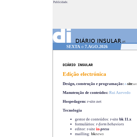
Publicidade.
SEXTA
o
7.AGO.2026
DIÁRIO INSULAR
Edição electrónica
Design, construção e programação:
-
site
r
.net
Manutenção de conteúdos:
Rui Azevedo
Hospedagem:
r-site.net
Tecnologia
gestor de conteúdos: r-site
bk 11.x
formulários:
r-form behaviors
editor: r-site
in-
press
mailling:
bk
news