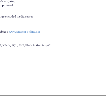
ide scripting
er protocol
arge encoded media server
 WebApp
www.rentacar-online.net
 XPath, SQL, PHP, Flash ActionScript2