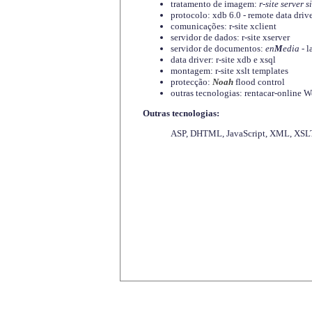
tratamento de imagem:
r-site server s
protocolo: xdb 6.0 - remote data driv
comunicações: r-site xclient
servidor de dados: r-site xserver
servidor de documentos:
en
M
edia
- l
data driver: r-site xdb e xsql
montagem: r-site xslt templates
protecção:
Noah
flood control
outras tecnologias: rentacar-online
Outras tecnologias:
ASP, DHTML, JavaScript, XML, XSLT,