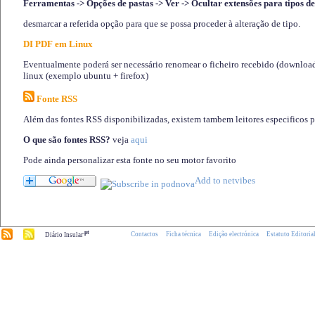
Ferramentas -> Opções de pastas -> Ver -> Ocultar extensões para tipos de
desmarcar a referida opção para que se possa proceder à alteração de tipo.
DI PDF em Linux
Eventualmente poderá ser necessário renomear o ficheiro recebido (download)
linux (exemplo ubuntu + firefox)
Fonte RSS
Além das fontes RSS disponibilizadas, existem tambem leitores especificos 
O que são fontes RSS?
veja
aqui
Pode ainda personalizar esta fonte no seu motor favorito
.pt
Contactos
Ficha técnica
Edição electrónica
Estatuto Editoria
Diário Insular