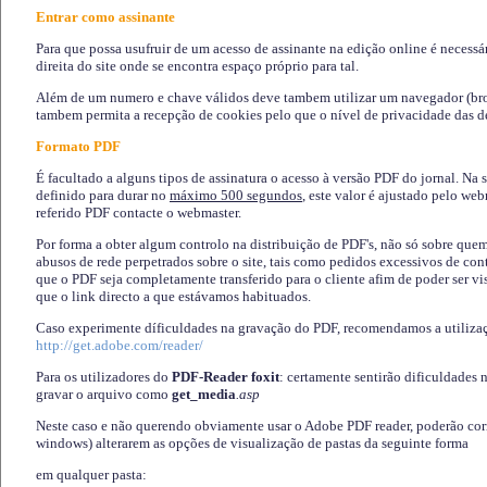
Entrar como assinante
Para que possa usufruir de um acesso de assinante na edição online é necessá
direita do site onde se encontra espaço próprio para tal.
Além de um numero e chave válidos deve tambem utilizar um navegador (brows
tambem permita a recepção de cookies pelo que o nível de privacidade das d
Formato PDF
É facultado a alguns tipos de assinatura o acesso à versão PDF do jornal. Na 
definido para durar no
máximo 500 segundos
, este valor é ajustado pelo we
referido PDF contacte o webmaster.
Por forma a obter algum controlo na distribuição de PDF's, não só sobre que
abusos de rede perpetrados sobre o site, tais como pedidos excessivos de co
que o PDF seja completamente transferido para o cliente afim de poder ser 
que o link directo a que estávamos habituados.
Caso experimente díficuldades na gravação do PDF, recomendamos a utiliza
http://get.adobe.com/reader/
Para os utilizadores do
PDF-Reader foxit
: certamente sentirão dificuldades 
gravar o arquivo como
get_media
.asp
Neste caso e não querendo obviamente usar o Adobe PDF reader, poderão corrig
windows) alterarem as opções de visualização de pastas da seguinte forma
em qualquer pasta
: