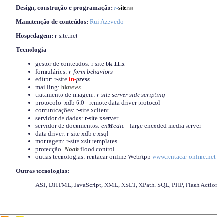
Design, construção e programação:
-
site
r
.net
Manutenção de conteúdos:
Rui Azevedo
Hospedagem:
r-site.net
Tecnologia
gestor de conteúdos: r-site
bk 11.x
formulários:
r-form behaviors
editor: r-site
in-
press
mailling:
bk
news
tratamento de imagem:
r-site server side scripting
protocolo: xdb 6.0 - remote data driver protocol
comunicações: r-site xclient
servidor de dados: r-site xserver
servidor de documentos:
en
M
edia
- large encoded media server
data driver: r-site xdb e xsql
montagem: r-site xslt templates
protecção:
Noah
flood control
outras tecnologias: rentacar-online WebApp
www.rentacar-online.net
Outras tecnologias:
ASP, DHTML, JavaScript, XML, XSLT, XPath, SQL, PHP, Flash Actio