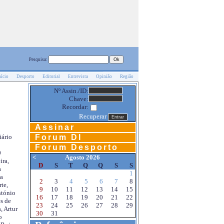
Pesquisa:
nício
Desporto
Editorial
Entrevista
Opinião
Região
Nº Assin./ID:
Chave:
Recordar:
Recuperar
Assinar
Forum DI
iário
Forum Desporto
0
<
Agosto 2026
ira,
D
S
T
Q
Q
S
S
a
1
a
2
3
4
5
6
7
8
te,
9
10
11
12
13
14
15
ntónio
16
17
18
19
20
21
22
s de
23
24
25
26
27
28
29
, Artur
30
31
o