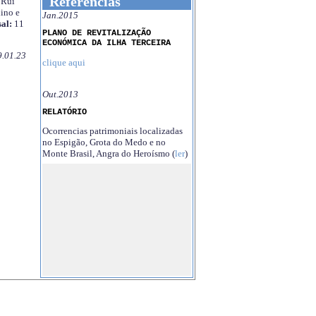
Referências
Rui
ino e
Jan.2015
al:
11
PLANO DE REVITALIZAÇÃO
ECONÓMICA DA ILHA TERCEIRA
9.01.23
clique aqui
Out.2013
RELATÓRIO
Ocorrencias patrimoniais localizadas
no Espigão, Grota do Medo e no
Monte Brasil, Angra do Heroísmo (
ler
)