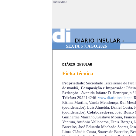
Publicidade.
SEXTA
o
7.AGO.2026
DIÁRIO INSULAR
Ficha técnica
Propriedade:
Sociedade Terceirense de Publi
de manhã,
Composição e Impressão:
Oficin
Redacção - Avenida Infante D. Henrique, n.º
Telefax:
295214246.
www.diarioinsular.pt
D
Fátima Martins, Vanda Mendonça, Rui Messi
(coordenador), Luís Almeida, Daniel Costa, 
(coordenador).
Colaboradores:
João Bosco M
Guilherme Marinho, Gustavo Moura, Francisc
Ventura, António Vallacorba, Diniz Borges, J
Barcelos, José Eduardo Machado Soares, José
Lima, Cláudia Costa, Soares de Barcelos, Be