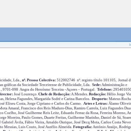
I
cidade, Lda.,
nº. Pessoa Colectiva:
512002746 nº. registo título 101105, Jornal d
as gráficas da Sociedade Terceirense de Publicidade, Lda.
Sede:
Administração e
 1, 9701-098 Angra do Heroísmo Terceira - Açores – Portugal.
Telefone:
29540105
irector:
José Lourenço.
Chefe de Redacção:
A.Mendes.
Redacção:
Hélio Jorge Vie
as, Helena Fagundes, Margarida Sodré e Carina Barcelos.
Desporto:
Mateus Roch
José Eliseu Costa, Jorge Cipriano e Carlos do Carmo.
Artes e Letras:
Álamo Oliveir
ota Amaral, Francisco dos Reis Maduro-Dias, Ramiro Carrola, Luiz Fagundes Duar
o Coelho, José Guilherme Reis Leite, Eduardo Ferraz da Rosa, Ferreira Moreno, A
orge Moreira, Paulo Gomes, Duarte Freitas, Guilherme Marinho, Daniel de Sá, Soare
 Gabriel Ávila, Fábio Vieira, Arnaldo Ourique, José Decq Mota, Carlos Costa Neves
rto Messias, Luis Couto, José Aurélio Almeida.
Fotografia:
António Araújo, Rodrig