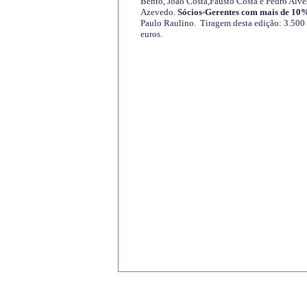
Bento, João Costa,Fausto Costa e Pedro Alve
Azevedo.
Sócios-Gerentes com mais de 10%
Paulo Raulino. Tiragem desta edição: 3.500
euros.