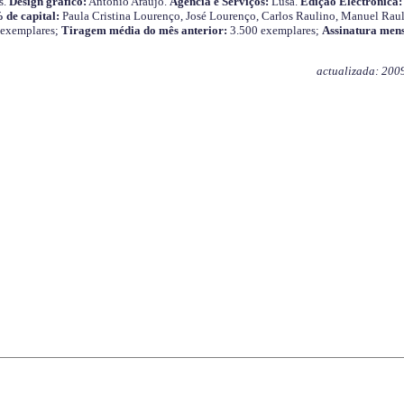
s.
Design gráfico:
António Araújo.
Agência e Serviços:
Lusa.
Edição Electrónica:
 de capital:
Paula Cristina Lourenço, José Lourenço, Carlos Raulino, Manuel Raul
 exemplares;
Tiragem média do mês anterior:
3.500 exemplares;
Assinatura mens
actualizada: 200