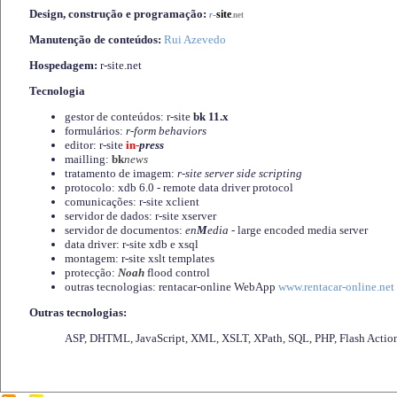
Design, construção e programação:
-
site
r
.net
Manutenção de conteúdos:
Rui Azevedo
Hospedagem:
r-site.net
Tecnologia
gestor de conteúdos: r-site
bk 11.x
formulários:
r-form behaviors
editor: r-site
in-
press
mailling:
bk
news
tratamento de imagem:
r-site server side scripting
protocolo: xdb 6.0 - remote data driver protocol
comunicações: r-site xclient
servidor de dados: r-site xserver
servidor de documentos:
en
M
edia
- large encoded media server
data driver: r-site xdb e xsql
montagem: r-site xslt templates
protecção:
Noah
flood control
outras tecnologias: rentacar-online WebApp
www.rentacar-online.net
Outras tecnologias:
ASP, DHTML, JavaScript, XML, XSLT, XPath, SQL, PHP, Flash Actio