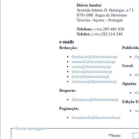
Diário Insular
Avenida Infante D. Henrique, n.º 1
9701-098 Angra do Heroísmo
Terceira - Açores – Portugal.
Telefone:
295 401 050
(+351)
Telefax:
295 214 246
(+351)
e-mails
Redacção:
Publicida
diredacao@diarioinsular.pt
di
armando@diarioinsular.pt
Geral:
carina@diarioinsular.pt
helena@diarioinsular.pt
di
helio@diarioinsular.pt
jlourenco@diarioinsular.pt
Opinião
Desporto:
di
didesporto@diarioinsular.pt
Edição El
Paginação:
we
luisalmeida@diarioinsular.pt
Enviar mensagem
*Nome: