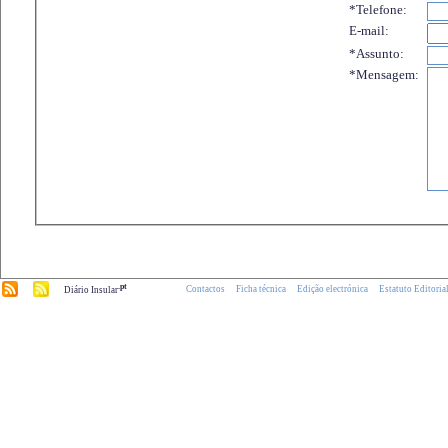
*Telefone:
E-mail:
*Assunto:
*Mensagem:
.pt
Contactos
Ficha técnica
Edição electrónica
Estatuto Editoria
Diário Insular