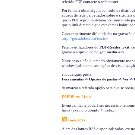
referido PDF contacte o webmaster.
Por forma a obter algum controlo na distribu
abusos de rede perpetrados sobre o site, tai
que o PDF seja completamente transferido pa
que o link directo a que estávamos habituado
Caso experimente díficuldades na gravação 
http://get.adobe.com/reader/
Para os utilizadores do
PDF-Reader foxit
: c
gravar o arquivo como
get_media
.asp
Neste caso e não querendo obviamente usar o A
windows) alterarem as opções de visualização
em qualquer pasta
:
Ferramentas -> Opções de pastas -> Ver -> 
desmarcar a referida opção para que se possa 
DI PDF em Linux
Eventualmente poderá ser necessário renomear
linux (exemplo ubuntu + firefox)
Fonte RSS
Além das fontes RSS disponibilizadas, exist