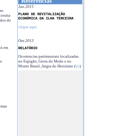
Referências
Jan.2015
ns
PLANO DE REVITALIZAÇÃO
essita
ECONÓMICA DA ILHA TERCEIRA
ndos do
clique aqui
Out.2013
rá em
RELATÓRIO
Ocorrencias patrimoniais localizadas
no Espigão, Grota do Medo e no
no
Monte Brasil, Angra do Heroísmo (
ler
)
temas