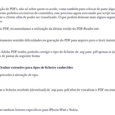
ição de PDF's, não só sobre quem os acede, como também para colocar de parte algu
s como pedidos excessivos de conteúdos, este processo agora executado por
script
nec
ra o cliente afim de poder ser visualizado. O que poderá demorar mais alguns segu
s.
do PDF, recomendamos a utilização da última versão do PDF-Reader em:
ertamente sentirão dificuldades na gravação do PDF para arquivo pois o foxit insisti
dobe PDF reader, poderão corrigir o tipo de ficheiro de .asp para .pdf apenas se (
 de pastas da seguinte forma
Ocultar extensões para tipos de ficheiro conhecidos
proceder à alteração de tipo.
 o ficheiro recebido (download) de .asp para .pdf afim de visualizar o PDF em sis
em tambem leitores especificos para IPhone/IPad e Nokia.