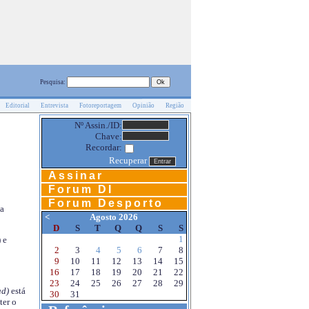
Pesquisa:
Editorial
Entrevista
Fotoreportagem
Opinião
Região
Nº Assin./ID:
Chave:
Recordar:
Recuperar
Assinar
Forum DI
Forum Desporto
na
<
Agosto 2026
D
S
T
Q
Q
S
S
1
 e
2
3
4
5
6
7
8
9
10
11
12
13
14
15
16
17
18
19
20
21
22
23
24
25
26
27
28
29
d)
está
30
31
ter o