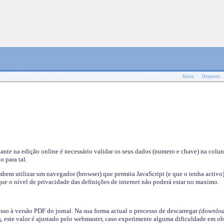
Início
Desporto
nante na edição online é necessário validar os seus dados (numero e chave) na colu
o para tal.
em utilizar um navegador (browser) que permita JavaScript (e que o tenha activo)
ue o nível de privacidade das definições de internet não poderá estar no maximo.
esso à versão PDF do jornal. Na sua forma actual o processo de descarregar
(downloa
s
, este valor é ajustado pelo webmaster, caso experimente alguma dificuldade em ob