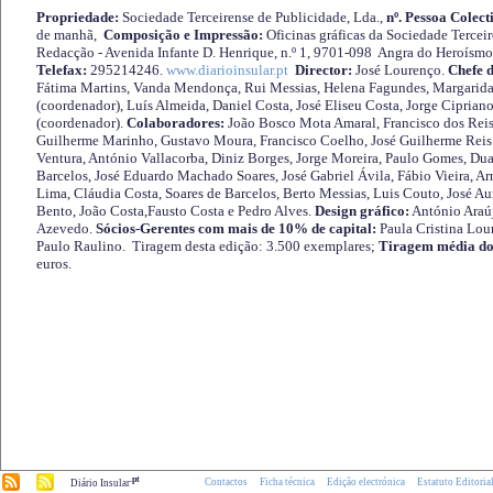
Propriedade:
Sociedade Terceirense de Publicidade, Lda.,
nº. Pessoa Colect
de manhã,
Composição e Impressão:
Oficinas gráficas da Sociedade Tercei
Redacção - Avenida Infante D. Henrique, n.º 1, 9701-098 Angra do Heroísmo 
Telefax:
295214246.
www.diarioinsular.pt
Director:
José Lourenço.
Chefe 
Fátima Martins, Vanda Mendonça, Rui Messias, Helena Fagundes, Margarida
(coordenador), Luís Almeida, Daniel Costa, José Eliseu Costa, Jorge Cipria
(coordenador).
Colaboradores:
João Bosco Mota Amaral, Francisco dos Reis
Guilherme Marinho, Gustavo Moura, Francisco Coelho, José Guilherme Reis 
Ventura, António Vallacorba, Diniz Borges, Jorge Moreira, Paulo Gomes, Duar
Barcelos, José Eduardo Machado Soares, José Gabriel Ávila, Fábio Vieira, A
Lima, Cláudia Costa, Soares de Barcelos, Berto Messias, Luis Couto, José A
Bento, João Costa,Fausto Costa e Pedro Alves.
Design gráfico:
António Araú
Azevedo.
Sócios-Gerentes com mais de 10% de capital:
Paula Cristina Lou
Paulo Raulino. Tiragem desta edição: 3.500 exemplares;
Tiragem média do
euros.
.pt
Contactos
Ficha técnica
Edição electrónica
Estatuto Editoria
Diário Insular