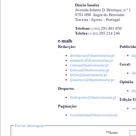
Diário Insular
Avenida Infante D. Henrique, n.º 1
9701-098 Angra do Heroísmo
Terceira - Açores – Portugal.
Telefone:
295 401 050
(+351)
Telefax:
295 214 246
(+351)
e-mails
Redacção:
Publicida
diredacao@diarioinsular.pt
di
armando@diarioinsular.pt
Geral:
carina@diarioinsular.pt
helena@diarioinsular.pt
di
helio@diarioinsular.pt
jlourenco@diarioinsular.pt
Opinião
Desporto:
di
didesporto@diarioinsular.pt
Edição El
Paginação:
we
luisalmeida@diarioinsular.pt
Enviar mensagem
*Nome: