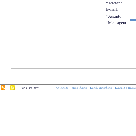
*Telefone:
E-mail:
*Assunto:
*Mensagem:
.pt
Contactos
Ficha técnica
Edição electrónica
Estatuto Editoria
Diário Insular