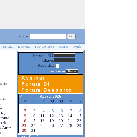
Pesquisa:
Editorial
Entrevista
Fotoreportagem
Opinião
Região
Nº Assin./ID:
Chave:
Recordar:
Recuperar
Assinar
Forum DI
iário
Forum Desporto
0
<
Agosto 2026
ira,
D
S
T
Q
Q
S
S
a
1
a
2
3
4
5
6
7
8
te,
9
10
11
12
13
14
15
ntónio
16
17
18
19
20
21
22
s de
23
24
25
26
27
28
29
, Artur
30
31
o