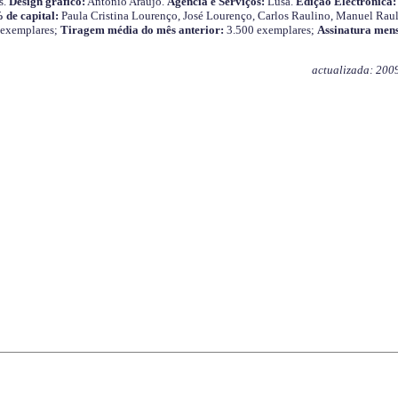
s.
Design gráfico:
António Araújo.
Agência e Serviços:
Lusa.
Edição Electrónica:
 de capital:
Paula Cristina Lourenço, José Lourenço, Carlos Raulino, Manuel Raul
 exemplares;
Tiragem média do mês anterior:
3.500 exemplares;
Assinatura mens
actualizada: 200