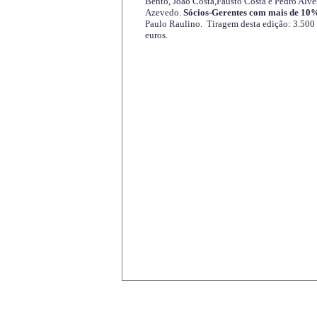
Bento, João Costa,Fausto Costa e Pedro Alve
Azevedo.
Sócios-Gerentes com mais de 10%
Paulo Raulino. Tiragem desta edição: 3.500
euros.