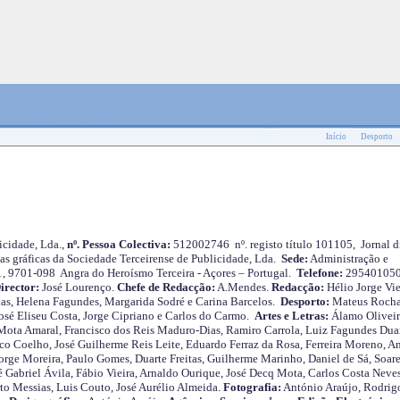
Início
Desporto
cidade, Lda.,
nº. Pessoa Colectiva:
512002746 nº. registo título 101105, Jornal d
as gráficas da Sociedade Terceirense de Publicidade, Lda.
Sede:
Administração e
 1, 9701-098 Angra do Heroísmo Terceira - Açores – Portugal.
Telefone:
29540105
irector:
José Lourenço.
Chefe de Redacção:
A.Mendes.
Redacção:
Hélio Jorge Vie
as, Helena Fagundes, Margarida Sodré e Carina Barcelos.
Desporto:
Mateus Roch
José Eliseu Costa, Jorge Cipriano e Carlos do Carmo.
Artes e Letras:
Álamo Oliveir
ota Amaral, Francisco dos Reis Maduro-Dias, Ramiro Carrola, Luiz Fagundes Duar
o Coelho, José Guilherme Reis Leite, Eduardo Ferraz da Rosa, Ferreira Moreno, A
orge Moreira, Paulo Gomes, Duarte Freitas, Guilherme Marinho, Daniel de Sá, Soare
 Gabriel Ávila, Fábio Vieira, Arnaldo Ourique, José Decq Mota, Carlos Costa Neves
rto Messias, Luis Couto, José Aurélio Almeida.
Fotografia:
António Araújo, Rodrig