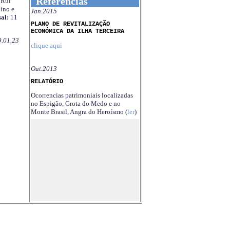
Referências
Rui
ino e
Jan.2015
al:
11
PLANO DE REVITALIZAÇÃO
ECONÓMICA DA ILHA TERCEIRA
9.01.23
clique aqui
Out.2013
RELATÓRIO
Ocorrencias patrimoniais localizadas
no Espigão, Grota do Medo e no
Monte Brasil, Angra do Heroísmo (
ler
)