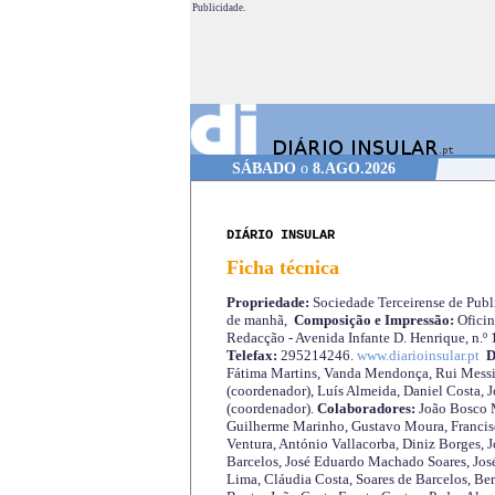
Publicidade.
SÁBADO
o
8.AGO.2026
DIÁRIO INSULAR
Ficha técnica
Propriedade:
Sociedade Terceirense de Publi
de manhã,
Composição e Impressão:
Oficin
Redacção - Avenida Infante D. Henrique, n.º
Telefax:
295214246.
www.diarioinsular.pt
D
Fátima Martins, Vanda Mendonça, Rui Messi
(coordenador), Luís Almeida, Daniel Costa, 
(coordenador).
Colaboradores:
João Bosco M
Guilherme Marinho, Gustavo Moura, Francisc
Ventura, António Vallacorba, Diniz Borges, J
Barcelos, José Eduardo Machado Soares, José
Lima, Cláudia Costa, Soares de Barcelos, Be