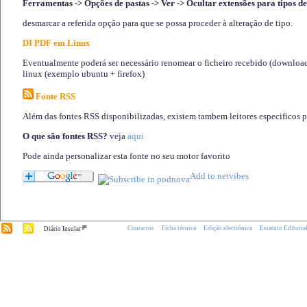
Ferramentas -> Opções de pastas -> Ver -> Ocultar extensões para tipos de
desmarcar a referida opção para que se possa proceder à alteração de tipo.
DI PDF em Linux
Eventualmente poderá ser necessário renomear o ficheiro recebido (download)
linux (exemplo ubuntu + firefox)
Fonte RSS
Além das fontes RSS disponibilizadas, existem tambem leitores especificos 
O que são fontes RSS?
veja
aqui
Pode ainda personalizar esta fonte no seu motor favorito
.pt
Contactos
Ficha técnica
Edição electrónica
Estatuto Editoria
Diário Insular