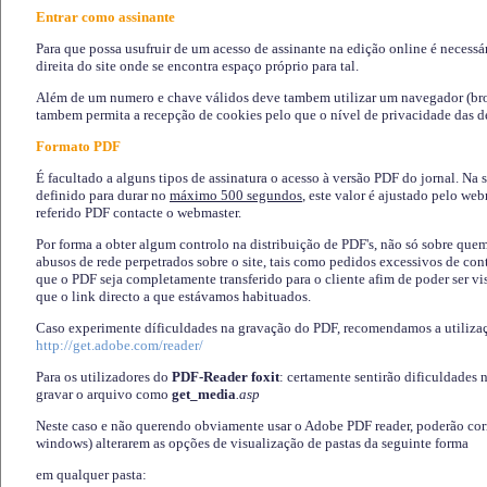
Entrar como assinante
Para que possa usufruir de um acesso de assinante na edição online é necessá
direita do site onde se encontra espaço próprio para tal.
Além de um numero e chave válidos deve tambem utilizar um navegador (brows
tambem permita a recepção de cookies pelo que o nível de privacidade das d
Formato PDF
É facultado a alguns tipos de assinatura o acesso à versão PDF do jornal. Na 
definido para durar no
máximo 500 segundos
, este valor é ajustado pelo we
referido PDF contacte o webmaster.
Por forma a obter algum controlo na distribuição de PDF's, não só sobre que
abusos de rede perpetrados sobre o site, tais como pedidos excessivos de co
que o PDF seja completamente transferido para o cliente afim de poder ser 
que o link directo a que estávamos habituados.
Caso experimente díficuldades na gravação do PDF, recomendamos a utiliza
http://get.adobe.com/reader/
Para os utilizadores do
PDF-Reader foxit
: certamente sentirão dificuldades 
gravar o arquivo como
get_media
.asp
Neste caso e não querendo obviamente usar o Adobe PDF reader, poderão corrig
windows) alterarem as opções de visualização de pastas da seguinte forma
em qualquer pasta
: