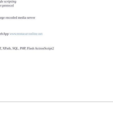
ide scripting
er protocol
arge encoded media server
 WebApp
www.rentacar-online.net
 XPath, SQL, PHP, Flash ActionScript2