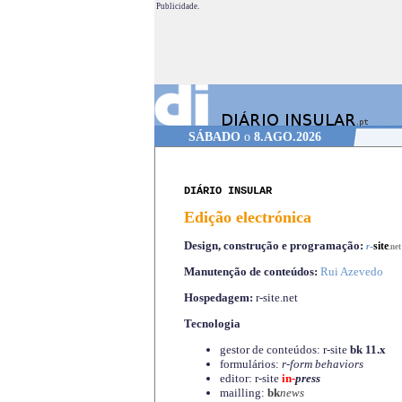
Publicidade.
SÁBADO
o
8.AGO.2026
DIÁRIO INSULAR
Edição electrónica
Design, construção e programação:
-
site
r
.net
Manutenção de conteúdos:
Rui Azevedo
Hospedagem:
r-site.net
Tecnologia
gestor de conteúdos: r-site
bk 11.x
formulários:
r-form behaviors
editor: r-site
in-
press
mailling:
bk
news