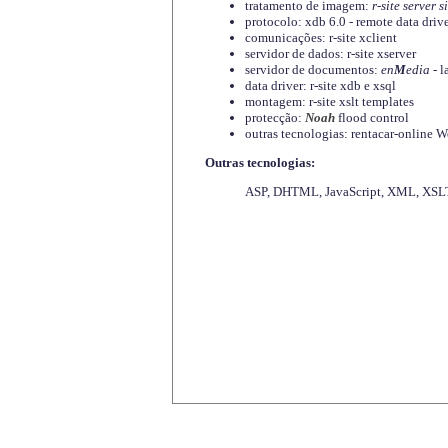
tratamento de imagem:
r-site server s
protocolo: xdb 6.0 - remote data driv
comunicações: r-site xclient
servidor de dados: r-site xserver
servidor de documentos:
en
M
edia
- l
data driver: r-site xdb e xsql
montagem: r-site xslt templates
protecção:
Noah
flood control
outras tecnologias: rentacar-online
Outras tecnologias:
ASP, DHTML, JavaScript, XML, XSLT,