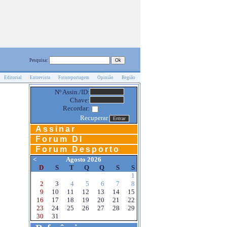
Pesquisa:
Editorial
Entrevista
Fotoreportagem
Opinião
Região
Nº Assin./ID:
Chave:
Recordar:
Recuperar
Assinar
Forum DI
Forum Desporto
<
Agosto 2026
D
S
T
Q
Q
S
S
1
2
3
4
5
6
7
8
9
10
11
12
13
14
15
16
17
18
19
20
21
22
23
24
25
26
27
28
29
30
31