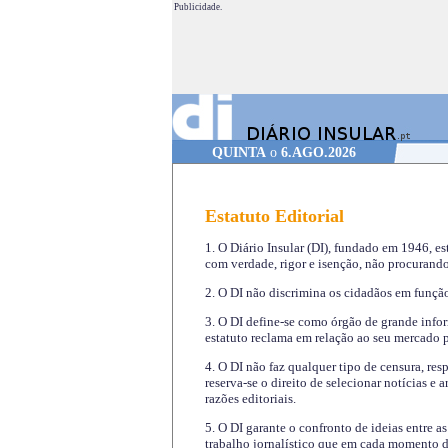
Publicidade.
QUINTA
o
6.AGO.2026
Estatuto Editorial
1. O Diário Insular (DI), fundado em 1946, es
com verdade, rigor e isenção, não procurando
2. O DI não discrimina os cidadãos em função 
3. O DI define-se como órgão de grande infor
estatuto reclama em relação ao seu mercado pr
4. O DI não faz qualquer tipo de censura, re
reserva-se o direito de selecionar notícias e
razões editoriais.
5. O DI garante o confronto de ideias entre a
trabalho jornalístico que em cada momento de