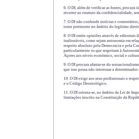
6. O DI, além de verificar as fontes, procura 
recorrer ao estatuto da confidencialidade, s
7. O DI não confunde notícias e comentários, 
torne pertinente no âmbito do legítimo direit
8. O DI emite opiniões através de editoriais 
inalienáveis, como sejam autonomia em relaç
respeito absoluto pela Democracia e pela Con
particularmente os que respeitam à Autonomi
Açores aos níveis económico, social e cultur
9. O DI procura afastar-se do sensacionalism
que isso possa não interessar a determinados
10. O DI exige aos seus profissionais o respe
e o Código Deontológico.
11. O DI orienta-se, no âmbito da Lei de Impr
limitações inscrito na Constituição da Repúb