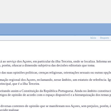
Início
Desporto
tá ao serviço dos Açores, em particular da ilha Terceira, onde se localiza. Informa s
, porém, ofuscar a dimensão subjetiva das decisões editoriais que toma.
das suas opiniões políticas, crenças religiosas, orientações sexuais ou outras opçõe
mação regional dos Açores, reclamando, nesse âmbito, um estatuto de referência. Ig
incipal, que é a ilha Terceira.
speitando assim a Constituição da República Portuguesa. Ainda no âmbito constituci
 artigos de opinião de acordo com o espaço disponível e a hierarquização dos temas 
s diversas correntes de opinião que se manifestam nos Açores, sem prejuízo, porém, 
cidir realizar.