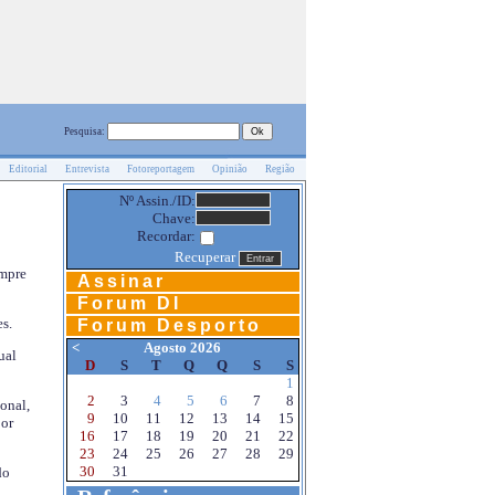
Pesquisa:
Editorial
Entrevista
Fotoreportagem
Opinião
Região
Nº Assin./ID:
Chave:
Recordar:
Recuperar
empre
Assinar
Forum DI
s.
Forum Desporto
<
Agosto 2026
ual
D
S
T
Q
Q
S
S
1
2
3
4
5
6
7
8
onal,
9
10
11
12
13
14
15
por
16
17
18
19
20
21
22
23
24
25
26
27
28
29
30
31
do