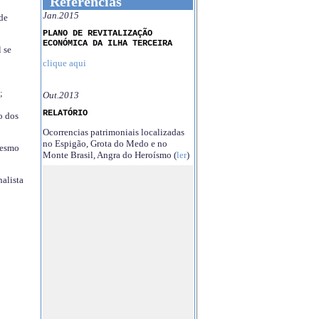
Referências
Jan.2015
 de
PLANO DE REVITALIZAÇÃO
ECONÓMICA DA ILHA TERCEIRA
 se
clique aqui
;
Out.2013
RELATÓRIO
o dos
Ocorrencias patrimoniais localizadas
no Espigão, Grota do Medo e no
mesmo
Monte Brasil, Angra do Heroísmo (
ler
)
nalista