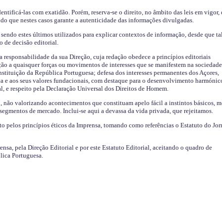
identificá-las com exatidão. Porém, reserva-se o direito, no âmbito das leis em vigor,
endo que nestes casos garante a autenticidade das informações divulgadas.
sendo estes últimos utilizados para explicar contextos de informação, desde que tal
o de decisão editorial.
da responsabilidade da sua Direção, cuja redação obedece a princípios editoriais
ão a quaisquer forças ou movimentos de interesses que se manifestem na sociedade
stituição da República Portuguesa; defesa dos interesses permanentes dos Açores,
a e aos seus valores fundacionais, com destaque para o desenvolvimento harmónic
al, e respeito pela Declaração Universal dos Direitos de Homem.
o, não valorizando acontecimentos que constituam apelo fácil a instintos básicos, 
 segmentos de mercado. Inclui-se aqui a devassa da vida privada, que rejeitamos.
ito pelos princípios éticos da Imprensa, tomando como referências o Estatuto do Jor
ensa, pela Direção Editorial e por este Estatuto Editorial, aceitando o quadro de
lica Portuguesa.