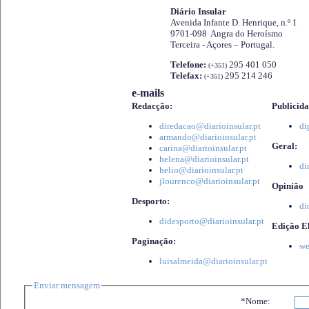
Diário Insular
Avenida Infante D. Henrique, n.º 1
9701-098 Angra do Heroísmo
Terceira - Açores – Portugal.
Telefone:
295 401 050
(+351)
Telefax:
295 214 246
(+351)
e-mails
Redacção:
Publicida
diredacao@diarioinsular.pt
di
armando@diarioinsular.pt
Geral:
carina@diarioinsular.pt
helena@diarioinsular.pt
di
helio@diarioinsular.pt
jlourenco@diarioinsular.pt
Opinião
Desporto:
di
didesporto@diarioinsular.pt
Edição El
Paginação:
we
luisalmeida@diarioinsular.pt
Enviar mensagem
*Nome: