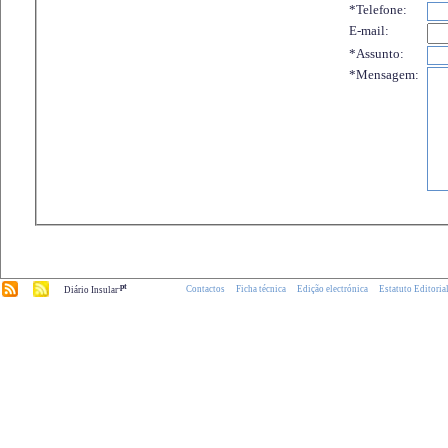
*Telefone:
E-mail:
*Assunto:
*Mensagem:
.pt
Contactos
Ficha técnica
Edição electrónica
Estatuto Editoria
Diário Insular