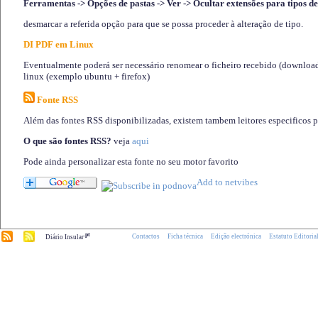
Ferramentas -> Opções de pastas -> Ver -> Ocultar extensões para tipos de
desmarcar a referida opção para que se possa proceder à alteração de tipo.
DI PDF em Linux
Eventualmente poderá ser necessário renomear o ficheiro recebido (download)
linux (exemplo ubuntu + firefox)
Fonte RSS
Além das fontes RSS disponibilizadas, existem tambem leitores especificos 
O que são fontes RSS?
veja
aqui
Pode ainda personalizar esta fonte no seu motor favorito
.pt
Contactos
Ficha técnica
Edição electrónica
Estatuto Editoria
Diário Insular