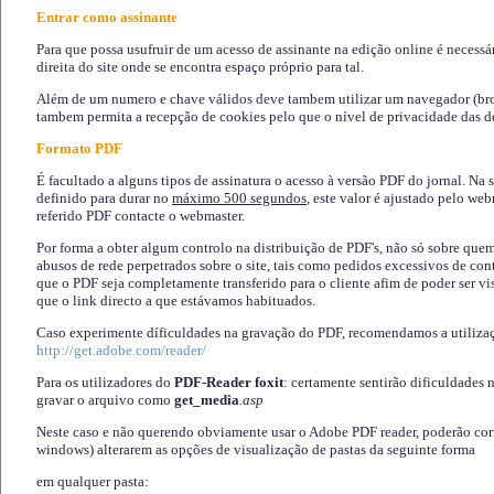
Entrar como assinante
Para que possa usufruir de um acesso de assinante na edição online é necessá
direita do site onde se encontra espaço próprio para tal.
Além de um numero e chave válidos deve tambem utilizar um navegador (brows
tambem permita a recepção de cookies pelo que o nível de privacidade das d
Formato PDF
É facultado a alguns tipos de assinatura o acesso à versão PDF do jornal. Na 
definido para durar no
máximo 500 segundos
, este valor é ajustado pelo we
referido PDF contacte o webmaster.
Por forma a obter algum controlo na distribuição de PDF's, não só sobre que
abusos de rede perpetrados sobre o site, tais como pedidos excessivos de co
que o PDF seja completamente transferido para o cliente afim de poder ser 
que o link directo a que estávamos habituados.
Caso experimente díficuldades na gravação do PDF, recomendamos a utiliza
http://get.adobe.com/reader/
Para os utilizadores do
PDF-Reader foxit
: certamente sentirão dificuldades 
gravar o arquivo como
get_media
.asp
Neste caso e não querendo obviamente usar o Adobe PDF reader, poderão corrig
windows) alterarem as opções de visualização de pastas da seguinte forma
em qualquer pasta
: