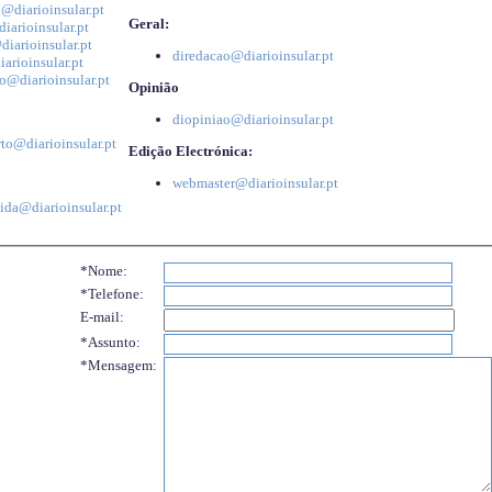
@diarioinsular.pt
Geral:
iarioinsular.pt
iarioinsular.pt
diredacao@diarioinsular.pt
arioinsular.pt
o@diarioinsular.pt
Opinião
diopiniao@diarioinsular.pt
to@diarioinsular.pt
Edição Electrónica:
webmaster@diarioinsular.pt
ida@diarioinsular.pt
*Nome:
*Telefone:
E-mail:
*Assunto:
*Mensagem: