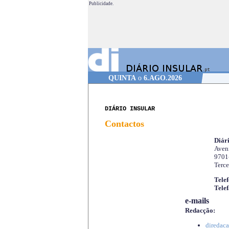
Publicidade.
QUINTA
o
6.AGO.2026
DIÁRIO INSULAR
Contactos
Diári
Aveni
9701
Terce
Telef
Telef
e-mails
Redacção:
diredaca