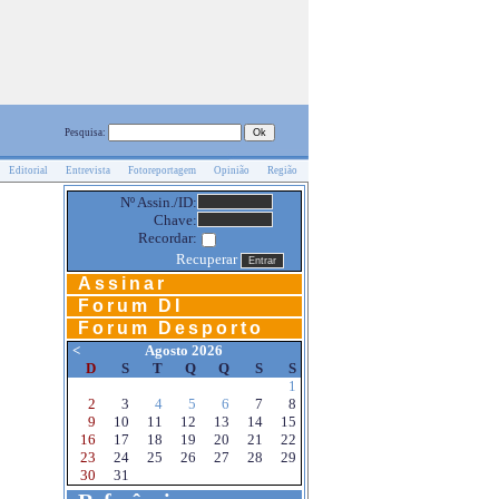
Pesquisa:
Editorial
Entrevista
Fotoreportagem
Opinião
Região
Nº Assin./ID:
Chave:
Recordar:
Recuperar
Assinar
Forum DI
Forum Desporto
<
Agosto 2026
D
S
T
Q
Q
S
S
1
2
3
4
5
6
7
8
9
10
11
12
13
14
15
16
17
18
19
20
21
22
23
24
25
26
27
28
29
30
31