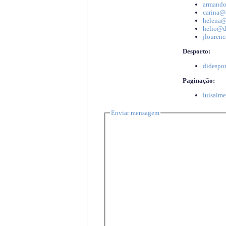
armando
carina@d
helena@d
helio@di
jlourenc
Desporto:
didespor
Paginação:
luisalme
Enviar mensagem