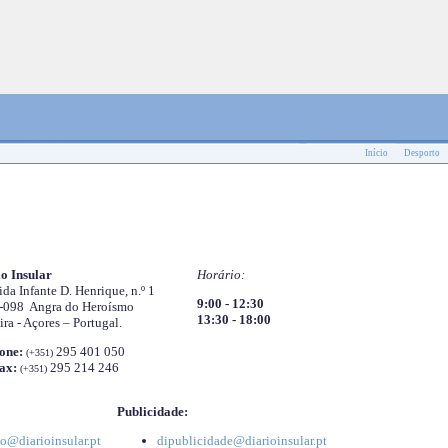
Início
Desporto
o Insular
Horário:
da Infante D. Henrique, n.º 1
9:00 - 12:30
-098 Angra do Heroísmo
13:30 - 18:00
ira - Açores – Portugal.
one:
295 401 050
(+351)
ax:
295 214 246
(+351)
Publicidade:
o@diarioinsular.pt
dipublicidade@diarioinsular.pt