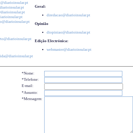
@diarioinsular.pt
Geral:
iarioinsular.pt
iarioinsular.pt
diredacao@diarioinsular.pt
arioinsular.pt
o@diarioinsular.pt
Opinião
diopiniao@diarioinsular.pt
to@diarioinsular.pt
Edição Electrónica:
webmaster@diarioinsular.pt
ida@diarioinsular.pt
*Nome:
*Telefone:
E-mail:
*Assunto:
*Mensagem: