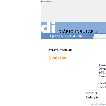
Publicidade.
QUINTA
o
6.AGO.2026
DIÁRIO INSULAR
Contactos
Diári
Aveni
9701
Terce
Telef
Telef
e-mails
Redacção:
diredaca