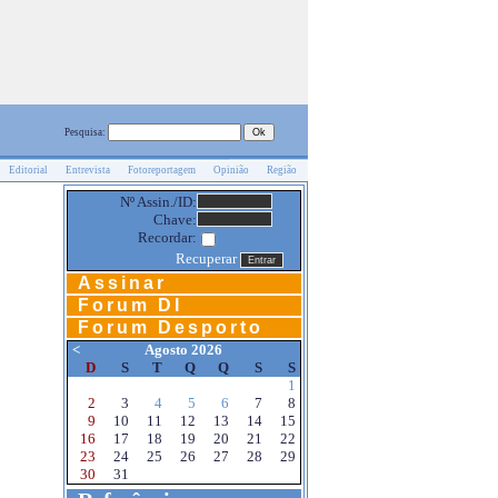
Pesquisa:
Editorial
Entrevista
Fotoreportagem
Opinião
Região
Nº Assin./ID:
Chave:
Recordar:
Recuperar
Assinar
Forum DI
Forum Desporto
<
Agosto 2026
D
S
T
Q
Q
S
S
1
2
3
4
5
6
7
8
9
10
11
12
13
14
15
16
17
18
19
20
21
22
23
24
25
26
27
28
29
30
31