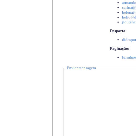
armando
carina@d
helena@d
helio@di
jlourenc
Desporto:
didespor
Paginação:
luisalme
Enviar mensagem