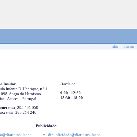
Início
Desporto
o Insular
Horário:
da Infante D. Henrique, n.º 1
9:00 - 12:30
-098 Angra do Heroísmo
13:30 - 18:00
ira - Açores – Portugal.
one:
295 401 050
(+351)
ax:
295 214 246
(+351)
Publicidade:
o@diarioinsular.pt
dipublicidade@diarioinsular.pt