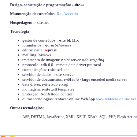
Design, construção e programação:
-
site
r
.net
Manutenção de conteúdos:
Rui Azevedo
Hospedagem:
r-site.net
Tecnologia
gestor de conteúdos: r-site
bk 11.x
formulários:
r-form behaviors
editor: r-site
in-
press
mailling:
bk
news
tratamento de imagem:
r-site server side scripting
protocolo: xdb 6.0 - remote data driver protocol
comunicações: r-site xclient
servidor de dados: r-site xserver
servidor de documentos:
en
M
edia
- large encoded media server
data driver: r-site xdb e xsql
montagem: r-site xslt templates
protecção:
Noah
flood control
outras tecnologias: rentacar-online WebApp
www.rentacar-online.net
Outras tecnologias:
ASP, DHTML, JavaScript, XML, XSLT, XPath, SQL, PHP, Flash Actio