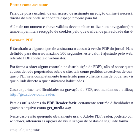
Entrar como assinante
Para que possa usufruir de um acesso de assinante na edição online é necessá
direita do site onde se encontra espaço próprio para tal.
Além de um numero e chave válidos deve tambem utilizar um navegador (brows
tambem permita a recepção de cookies pelo que o nível de privacidade das d
Formato PDF
É facultado a alguns tipos de assinatura o acesso à versão PDF do jornal. Na 
definido para durar no
máximo 500 segundos
, este valor é ajustado pelo we
referido PDF contacte o webmaster.
Por forma a obter algum controlo na distribuição de PDF's, não só sobre que
abusos de rede perpetrados sobre o site, tais como pedidos excessivos de co
que o PDF seja completamente transferido para o cliente afim de poder ser 
que o link directo a que estávamos habituados.
Caso experimente díficuldades na gravação do PDF, recomendamos a utiliza
http://get.adobe.com/reader/
Para os utilizadores do
PDF-Reader foxit
: certamente sentirão dificuldades 
gravar o arquivo como
get_media
.asp
Neste caso e não querendo obviamente usar o Adobe PDF reader, poderão corrig
windows) alterarem as opções de visualização de pastas da seguinte forma
em qualquer pasta
: