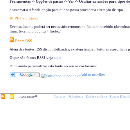
Ferramentas -> Opções de pastas -> Ver -> Ocultar extensões para tipos de
desmarcar a referida opção para que se possa proceder à alteração de tipo.
DI PDF em Linux
Eventualmente poderá ser necessário renomear o ficheiro recebido (download)
linux (exemplo ubuntu + firefox)
Fonte RSS
Além das fontes RSS disponibilizadas, existem tambem leitores especificos 
O que são fontes RSS?
veja
aqui
Pode ainda personalizar esta fonte no seu motor favorito
.pt
Contactos
Ficha técnica
Edição electrónica
Estatuto Editoria
Diário Insular