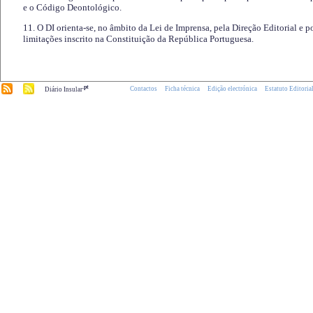
e o Código Deontológico.
11. O DI orienta-se, no âmbito da Lei de Imprensa, pela Direção Editorial e p
limitações inscrito na Constituição da República Portuguesa.
.pt
Contactos
Ficha técnica
Edição electrónica
Estatuto Editoria
Diário Insular