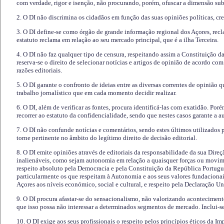
com verdade, rigor e isenção, não procurando, porém, ofuscar a dimensão subj
2. O DI não discrimina os cidadãos em função das suas opiniões políticas, cre
3. O DI define-se como órgão de grande informação regional dos Açores, recl
estatuto reclama em relação ao seu mercado principal, que é a ilha Terceira.
4. O DI não faz qualquer tipo de censura, respeitando assim a Constituição 
reserva-se o direito de selecionar notícias e artigos de opinião de acordo co
razões editoriais.
5. O DI garante o confronto de ideias entre as diversas correntes de opinião 
trabalho jornalístico que em cada momento decidir realizar.
6. O DI, além de verificar as fontes, procura identificá-las com exatidão. Poré
recorrer ao estatuto da confidencialidade, sendo que nestes casos garante a 
7. O DI não confunde notícias e comentários, sendo estes últimos utilizados 
torne pertinente no âmbito do legítimo direito de decisão editorial.
8. O DI emite opiniões através de editoriais da responsabilidade da sua Direç
inalienáveis, como sejam autonomia em relação a quaisquer forças ou movime
respeito absoluto pela Democracia e pela Constituição da República Portugue
particularmente os que respeitam à Autonomia e aos seus valores fundacion
Açores aos níveis económico, social e cultural, e respeito pela Declaração U
9. O DI procura afastar-se do sensacionalismo, não valorizando aconteciment
que isso possa não interessar a determinados segmentos de mercado. Inclui-se
10. O DI exige aos seus profissionais o respeito pelos princípios éticos da I